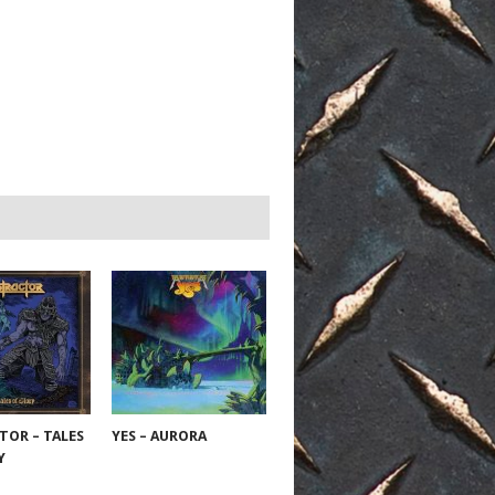
TOR – TALES
YES – AURORA
RY