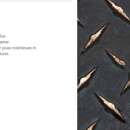
fon
laimer
r jouw rocknieuws in
tures