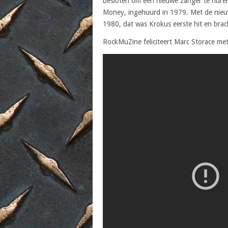
besloten om een nieuwe zanger te huren
Money, ingehuurd in 1979. Met de nieu
1980, dat was Krokus eerste hit en brac
RockMuZine feliciteert Marc Storace met