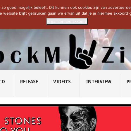
SAVATAGE KOMT TERUG IN 0...
CD VAN DE WEEK: SLEEPING...
RU
zo goed mogelijk beleeft. Dit kunnen ook cookies zijn van adverteerders 
e website blijft gebruiken gaan we ervan uit dat je je hiermee akkoord g
Ik ga hiermee akkoord
CD
RELEASE
VIDEO’S
INTERVIEW
P