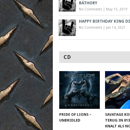
BÁTHORY
No Comments
|
May 15, 2019
HAPPY BIRTHDAY KING 
No Comments
|
Jun 14, 2021
CD
PRIDE OF LIONS –
SAVATAGE K
UNBRIDLED
TERUG IN 013
KNALT ALS N