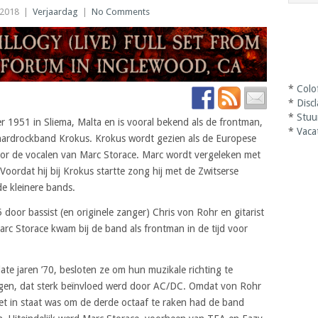
 2018
|
Verjaardag
|
No Comments
*
Colo
*
Disc
*
Stuu
 1951 in Sliema, Malta en is vooral bekend als de frontman,
*
Vaca
hardrockband Krokus. Krokus wordt gezien als de Europese
door de vocalen van Marc Storace. Marc wordt vergeleken met
ordat hij bij Krokus startte zong hij met de Zwitserse
de kleinere bands.
 door bassist (en originele zanger) Chris von Rohr en gitarist
c Storace kwam bij de band als frontman in de tijd voor
ate jaren ’70, besloten ze om hun muzikale richting te
ngen, dat sterk beïnvloed werd door AC/DC. Omdat von Rohr
iet in staat was om de derde octaaf te raken had de band