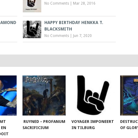
No Comments
|
Mar 28, 2016
DIAMOND
HAPPY BIRTHDAY HENKKA T.
BLACKSMITH
No Comments
|
Jun 7, 2020
OMT
RUYNED – PROFANUM
VOYAGER IMPONEERT
DESTRUC
 EN
SACRIFICIUM
IN TILBURG
OF GLO
OOIT