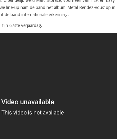
. Uiteindelijk werd Marc Storace, voorheen van TEA en Eazy
we line-up nam de band het album ‘Metal Rendez-vous’ op in
ht de band internationale erkenning.
 zijn 67ste verjaardag.