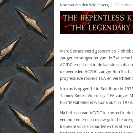
Norman van den Wildenberg
|
7 October
Marc Storace werd geboren op 7 oktober
zanger en songwriter van de Zwitserse 
AC/DC en dit niet in de laatste plaats 
de overleden AC?DC zanger Bon Scott. Vo
progressieve rockers TEA en verschillen
Krokus is opgericht in Solothurn in 1975
Tommy Kiefer. Voormalig TEA zanger Mar
hun ‘Metal Rendez-vous’ album in 1979.
Na het zien van AC/DC in concert in de l
veranderen en een nieuw geluid te bre
beperkte vocale capaciteiten bezat en n