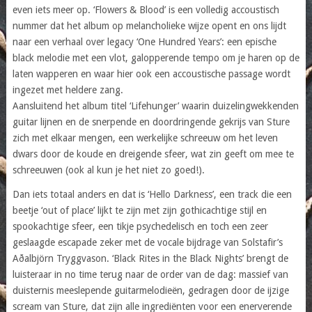
even iets meer op. ‘Flowers & Blood’ is een volledig accoustisch
nummer dat het album op melancholieke wijze opent en ons lijdt
naar een verhaal over legacy ‘One Hundred Years’: een epische
black melodie met een vlot, galopperende tempo om je haren op de
laten wapperen en waar hier ook een accoustische passage wordt
ingezet met heldere zang.
Aansluitend het album titel ‘Lifehunger’ waarin duizelingwekkenden
guitar lijnen en de snerpende en doordringende gekrijs van Sture
zich met elkaar mengen, een werkelijke schreeuw om het leven
dwars door de koude en dreigende sfeer, wat zin geeft om mee te
schreeuwen (ook al kun je het niet zo goed!).
Dan iets totaal anders en dat is ‘Hello Darkness’, een track die een
beetje ‘out of place’ lijkt te zijn met zijn gothicachtige stijl en
spookachtige sfeer, een tikje psychedelisch en toch een zeer
geslaagde escapade zeker met de vocale bijdrage van Solstafir’s
Aðalbjörn Tryggvason. ‘Black Rites in the Black Nights’ brengt de
luisteraar in no time terug naar de order van de dag: massief van
duisternis meeslepende guitarmelodieën, gedragen door de ijzige
scream van Sture, dat zijn alle ingrediënten voor een enerverende