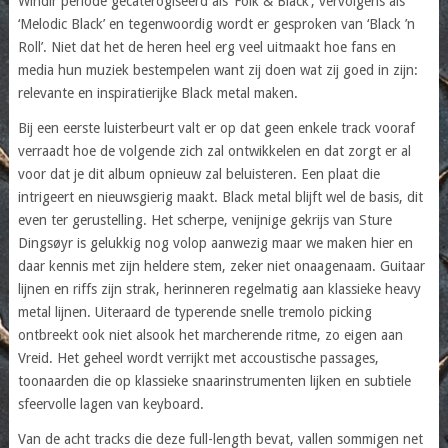
Windir periode gecaterogiseerd als ‘Folk & Black’, vervolgens als
‘Melodic Black’ en tegenwoordig wordt er gesproken van ‘Black ’n
Roll’. Niet dat het de heren heel erg veel uitmaakt hoe fans en
media hun muziek bestempelen want zij doen wat zij goed in zijn:
relevante en inspiratierijke Black metal maken.
Bij een eerste luisterbeurt valt er op dat geen enkele track vooraf
verraadt hoe de volgende zich zal ontwikkelen en dat zorgt er al
voor dat je dit album opnieuw zal beluisteren. Een plaat die
intrigeert en nieuwsgierig maakt. Black metal blijft wel de basis, dit
even ter gerustelling. Het scherpe, venijnige gekrijs van Sture
Dingsøyr is gelukkig nog volop aanwezig maar we maken hier en
daar kennis met zijn heldere stem, zeker niet onaagenaam. Guitaar
lijnen en riffs zijn strak, herinneren regelmatig aan klassieke heavy
metal lijnen. Uiteraard de typerende snelle tremolo picking
ontbreekt ook niet alsook het marcherende ritme, zo eigen aan
Vreid. Het geheel wordt verrijkt met accoustische passages,
toonaarden die op klassieke snaarinstrumenten lijken en subtiele
sfeervolle lagen van keyboard.
Van de acht tracks die deze full-length bevat, vallen sommigen net