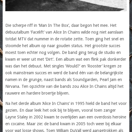
Die scherpe riff in ‘Man In The Box’, daar begon het mee. Het
debuutalbum ‘Facelift’ van Alice In Chains wilde nog niet aanslaan
totdat MTV dat nummer in de rotatie zette. Toen ging het snel en
stoomde het album op naar gouden status. Het grootste succes
moest toen echter nog volgen. De band ging terug de studio en
kwam er weer uit met ‘Dirt’. Een album wat een flink pak donkerder
was dan het debuut. Met singles ‘Would?’ en ‘Rooster’ kregen ze
ook mainstream succes en werd de band één van de belangrijkste
namen in de grunge, naast bands als Soundgarden, Pearl Jam en
Nirvana. Ten opzichte van die bands zou Alice In Chains altijd het
rauwere en hardere broertje blijven.
Na het derde album ‘Alice In Chains’ in 1995 hield de band het voor
gezien. En daar leek het ook bij te blijven, vooral toen zanger
Layne Staley in 2002 kwam te overlijden aan een overdosis heroïne
en cocaïne. Maar zie: de band kwam in 2005 toch weer bij elkaar
voor wat losse shows. Toen William DuVall werd aangetrokken als