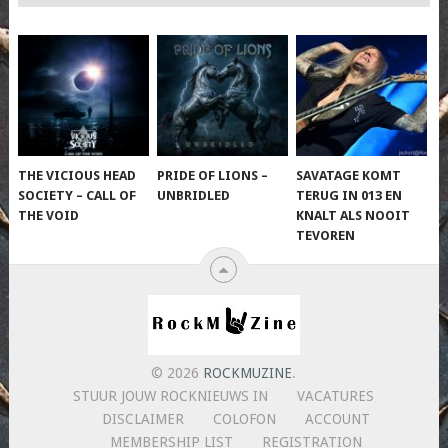
THE VICIOUS HEAD
PRIDE OF LIONS –
SAVATAGE KOMT
SOCIETY – CALL OF
UNBRIDLED
TERUG IN 013 EN
THE VOID
KNALT ALS NOOIT
TEVOREN
© 2026
ROCKMUZINE
.
STUUR JOUW ROCKNIEUWS IN
VACATURES
DISCLAIMER
COLOFON
ACCOUNT
MEMBERSHIP LIST
REGISTRATION