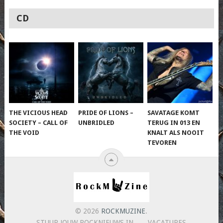
CD
THE VICIOUS HEAD
PRIDE OF LIONS –
SAVATAGE KOMT
SOCIETY – CALL OF
UNBRIDLED
TERUG IN 013 EN
THE VOID
KNALT ALS NOOIT
TEVOREN
© 2026
ROCKMUZINE
.
STUUR JOUW ROCKNIEUWS IN
VACATURES