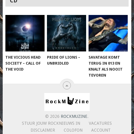
CD
THE VICIOUS HEAD
PRIDE OF LIONS –
SAVATAGE KOMT
SOCIETY – CALL OF
UNBRIDLED
TERUG IN 013 EN
THE VOID
KNALT ALS NOOIT
TEVOREN
© 2026
ROCKMUZINE
.
STUUR JOUW ROCKNIEUWS IN
VACATURES
DISCLAIMER
COLOFON
ACCOUNT