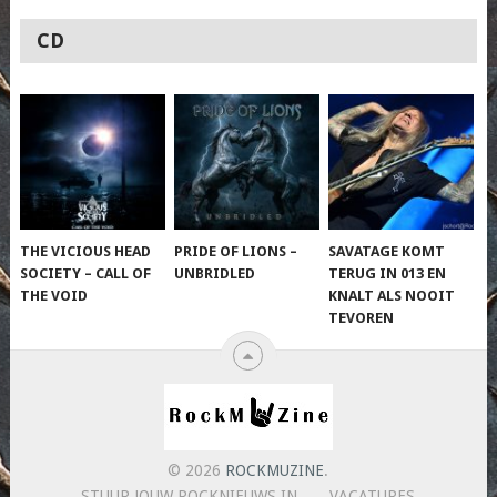
CD
THE VICIOUS HEAD
PRIDE OF LIONS –
SAVATAGE KOMT
SOCIETY – CALL OF
UNBRIDLED
TERUG IN 013 EN
THE VOID
KNALT ALS NOOIT
TEVOREN
© 2026
ROCKMUZINE
.
STUUR JOUW ROCKNIEUWS IN
VACATURES