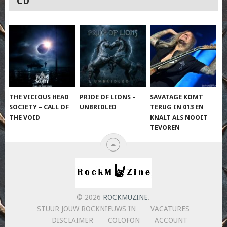
CD
THE VICIOUS HEAD
PRIDE OF LIONS –
SAVATAGE KOMT
SOCIETY – CALL OF
UNBRIDLED
TERUG IN 013 EN
THE VOID
KNALT ALS NOOIT
TEVOREN
© 2026
ROCKMUZINE
.
STUUR JOUW ROCKNIEUWS IN
VACATURES
DISCLAIMER
COLOFON
ACCOUNT