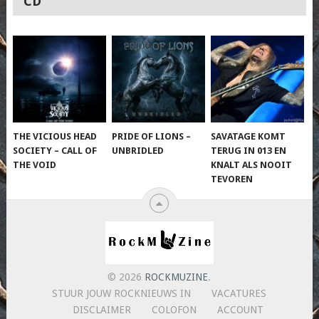
CD
THE VICIOUS HEAD
PRIDE OF LIONS –
SAVATAGE KOMT
SOCIETY – CALL OF
UNBRIDLED
TERUG IN 013 EN
THE VOID
KNALT ALS NOOIT
TEVOREN
© 2026
ROCKMUZINE
.
STUUR JOUW ROCKNIEUWS IN
VACATURES
DISCLAIMER
COLOFON
ACCOUNT