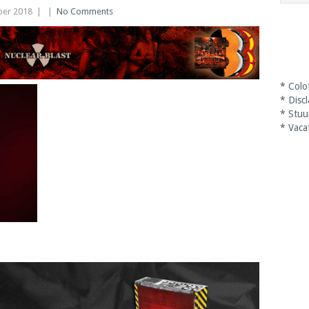
er 2018
|
|
No Comments
*
Colo
*
Disc
*
Stuu
*
Vaca