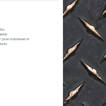
fon
laimer
r jouw rocknieuws in
tures