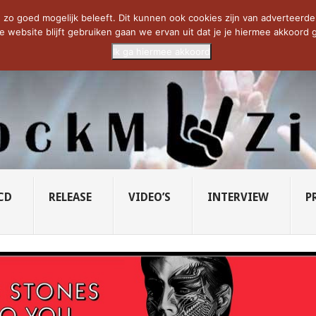
CIETY...
PRIDE OF LIONS – U...
SAVATAGE KOMT TERUG IN 0...
C
zo goed mogelijk beleeft. Dit kunnen ook cookies zijn van adverteerders 
e website blijft gebruiken gaan we ervan uit dat je je hiermee akkoord g
Ik ga hiermee akkoord
CD
RELEASE
VIDEO’S
INTERVIEW
P