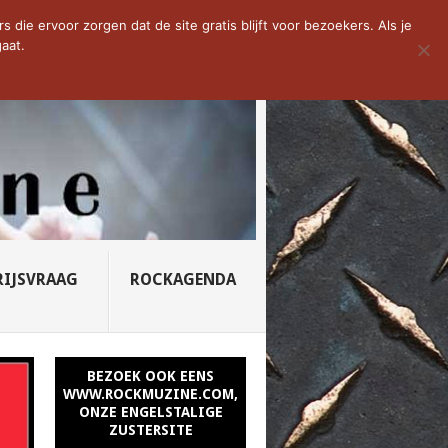
D VAN DE WEEK: SLEEPING...
die ervoor zorgen dat de site gratis blijft voor bezoekers. Als je
aat.
RIJSVRAAG
ROCKAGENDA
BEZOEK OOK EENS
WWW.ROCKMUZINE.COM,
ONZE ENGELSTALIGE
ZUSTERSITE