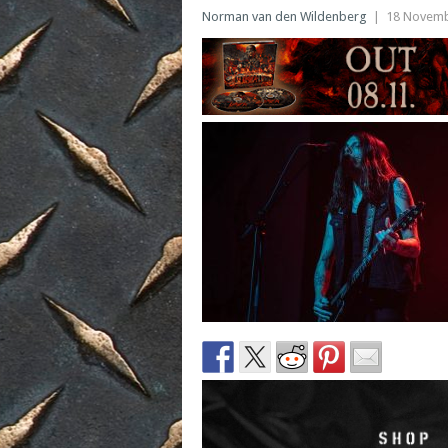
Norman van den Wildenberg
|
18 Novemb