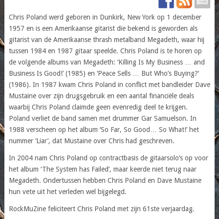
Chris Poland werd geboren in Dunkirk, New York op 1 december
1957 en is een Amerikaanse gitarist die bekend is geworden als
gitarist van de Amerikaanse thrash metalband Megadeth, waar hij
tussen 1984 en 1987 gitaar speelde. Chris Poland is te horen op
de volgende albums van Megadeth: ‘Killing Is My Business … and
Business Is Good!’ (1985) en ‘Peace Sells … But Who’s Buying?’
(1986). In 1987 kwam Chris Poland in conflict met bandleider Dave
Mustaine over zijn drugsgebruik en een aantal financiële deals
waarbij Chris Poland claimde geen evenredig deel te krijgen.
Poland verliet de band samen met drummer Gar Samuelson. In
1988 verscheen op het album ‘So Far, So Good… So What!’ het
nummer ‘Liar’, dat Mustaine over Chris had geschreven.
In 2004 nam Chris Poland op contractbasis de gitaarsolo’s op voor
het album ‘The System has Failed’, maar keerde niet terug naar
Megadeth. Ondertussen hebben Chris Poland en Dave Mustaine
hun vete uit het verleden wel bijgelegd.
RockMuZine feliciteert Chris Poland met zijn 61ste verjaardag.