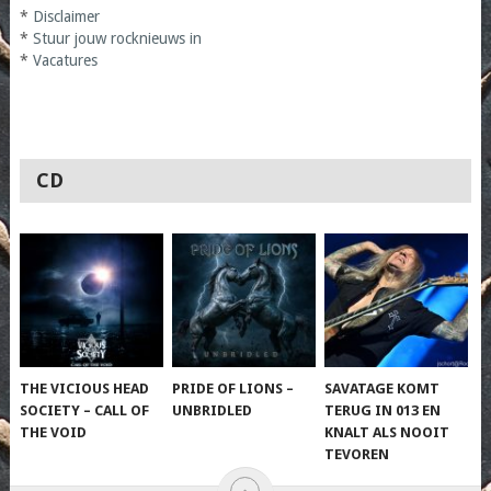
*
Disclaimer
*
Stuur jouw rocknieuws in
*
Vacatures
CD
THE VICIOUS HEAD
PRIDE OF LIONS –
SAVATAGE KOMT
SOCIETY – CALL OF
UNBRIDLED
TERUG IN 013 EN
THE VOID
KNALT ALS NOOIT
TEVOREN