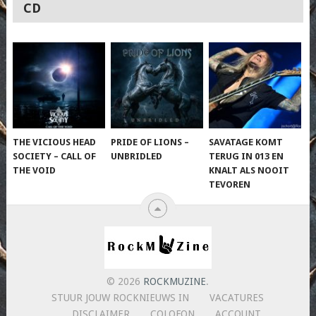
CD
THE VICIOUS HEAD
PRIDE OF LIONS –
SAVATAGE KOMT
SOCIETY – CALL OF
UNBRIDLED
TERUG IN 013 EN
THE VOID
KNALT ALS NOOIT
TEVOREN
© 2026
ROCKMUZINE
.
STUUR JOUW ROCKNIEUWS IN
VACATURES
DISCLAIMER
COLOFON
ACCOUNT