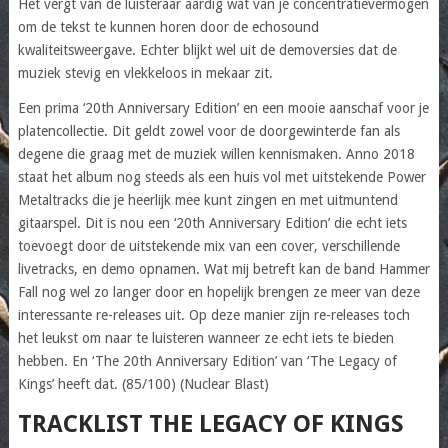
Het vergt van de luisteraar aardig wat van je concentratievermogen
om de tekst te kunnen horen door de echosound
kwaliteitsweergave. Echter blijkt wel uit de demoversies dat de
muziek stevig en vlekkeloos in mekaar zit.
Een prima ‘20th Anniversary Edition’ en een mooie aanschaf voor je
platencollectie. Dit geldt zowel voor de doorgewinterde fan als
degene die graag met de muziek willen kennismaken. Anno 2018
staat het album nog steeds als een huis vol met uitstekende Power
Metaltracks die je heerlijk mee kunt zingen en met uitmuntend
gitaarspel. Dit is nou een ‘20th Anniversary Edition’ die echt iets
toevoegt door de uitstekende mix van een cover, verschillende
livetracks, en demo opnamen. Wat mij betreft kan de band Hammer
Fall nog wel zo langer door en hopelijk brengen ze meer van deze
interessante re-releases uit. Op deze manier zijn re-releases toch
het leukst om naar te luisteren wanneer ze echt iets te bieden
hebben. En ‘The 20th Anniversary Edition’ van ‘The Legacy of
Kings’ heeft dat. (85/100) (Nuclear Blast)
TRACKLIST THE LEGACY OF KINGS