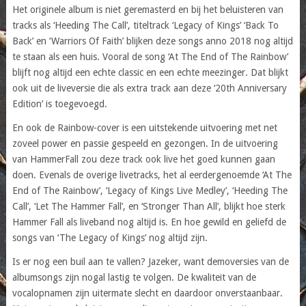
Het originele album is niet geremasterd en bij het beluisteren van
tracks als ‘Heeding The Call’, titeltrack ‘Legacy of Kings’ ‘Back To
Back’ en ‘Warriors Of Faith’ blijken deze songs anno 2018 nog altijd
te staan als een huis. Vooral de song ‘At The End of The Rainbow’
blijft nog altijd een echte classic en een echte meezinger. Dat blijkt
ook uit de liveversie die als extra track aan deze ‘20th Anniversary
Edition’ is toegevoegd.
En ook de Rainbow-cover is een uitstekende uitvoering met net
zoveel power en passie gespeeld en gezongen. In de uitvoering
van HammerFall zou deze track ook live het goed kunnen gaan
doen. Evenals de overige livetracks, het al eerdergenoemde ‘At The
End of The Rainbow’, ‘Legacy of Kings Live Medley’, ‘Heeding The
Call’, ‘Let The Hammer Fall’, en ‘Stronger Than All’, blijkt hoe sterk
Hammer Fall als liveband nog altijd is. En hoe gewild en geliefd de
songs van ‘The Legacy of Kings’ nog altijd zijn.
Is er nog een buil aan te vallen? Jazeker, want demoversies van de
albumsongs zijn nogal lastig te volgen. De kwaliteit van de
vocalopnamen zijn uitermate slecht en daardoor onverstaanbaar.