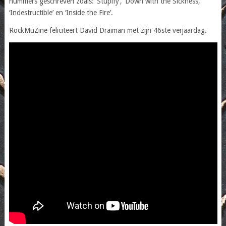
nummers geschreven zoals: ‘Stupify’, ‘Down with the Sickness,
‘Indestructible’ en ‘Inside the Fire’.
RockMuZine feliciteert David Draiman met zijn 46ste verjaardag.