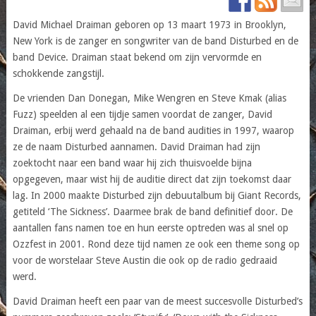
David Michael Draiman geboren op 13 maart 1973 in Brooklyn,
New York is de zanger en songwriter van de band Disturbed en de
band Device. Draiman staat bekend om zijn vervormde en
schokkende zangstijl.
De vrienden Dan Donegan, Mike Wengren en Steve Kmak (alias
Fuzz) speelden al een tijdje samen voordat de zanger, David
Draiman, erbij werd gehaald na de band audities in 1997, waarop
ze de naam Disturbed aannamen. David Draiman had zijn
zoektocht naar een band waar hij zich thuisvoelde bijna
opgegeven, maar wist hij de auditie direct dat zijn toekomst daar
lag. In 2000 maakte Disturbed zijn debuutalbum bij Giant Records,
getiteld ‘The Sickness’. Daarmee brak de band definitief door. De
aantallen fans namen toe en hun eerste optreden was al snel op
Ozzfest in 2001. Rond deze tijd namen ze ook een theme song op
voor de worstelaar Steve Austin die ook op de radio gedraaid
werd.
David Draiman heeft een paar van de meest succesvolle Disturbed’s