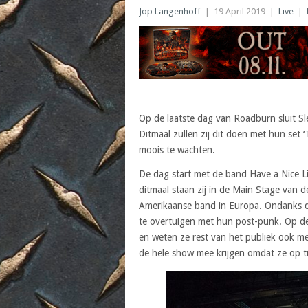
Jop Langenhoff
|
19 April 2019
|
Live
|
Op de laatste dag van Roadburn sluit Sl
Ditmaal zullen zij dit doen met hun set ‘
moois te wachten.
De dag start met de band Have a Nice Li
ditmaal staan zij in de Main Stage van
Amerikaanse band in Europa. Ondanks da
te overtuigen met hun post-punk. Op d
en weten ze rest van het publiek ook mee
de hele show mee krijgen omdat ze op ti