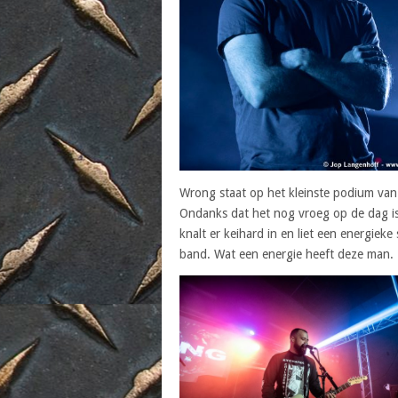
Wrong staat op het kleinste podium van
Ondanks dat het nog vroeg op de dag is l
knalt er keihard in en liet een energieke
band. Wat een energie heeft deze man.