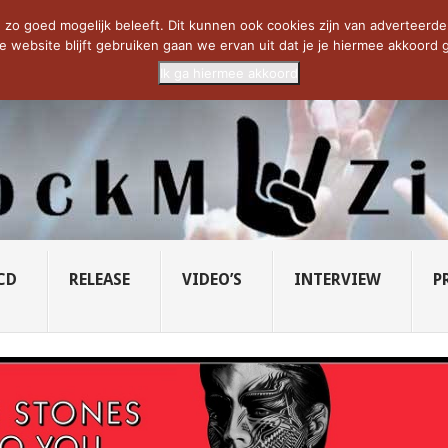
CIETY...
PRIDE OF LIONS – U...
SAVATAGE KOMT TERUG IN 0...
C
zo goed mogelijk beleeft. Dit kunnen ook cookies zijn van adverteerders 
e website blijft gebruiken gaan we ervan uit dat je je hiermee akkoord g
Ik ga hiermee akkoord
CD
RELEASE
VIDEO’S
INTERVIEW
P