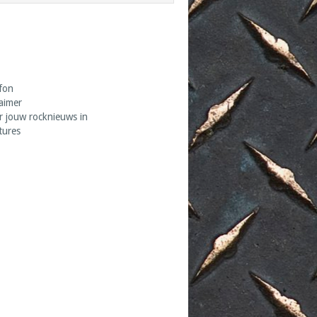
fon
laimer
r jouw rocknieuws in
tures