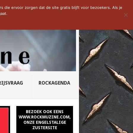
D VAN DE WEEK: SLEEPING...
die ervoor zorgen dat de site gratis blijft voor bezoekers. Als je
aat.
RIJSVRAAG
ROCKAGENDA
BEZOEK OOK EENS
WWW.ROCKMUZINE.COM,
ONZE ENGELSTALIGE
ZUSTERSITE