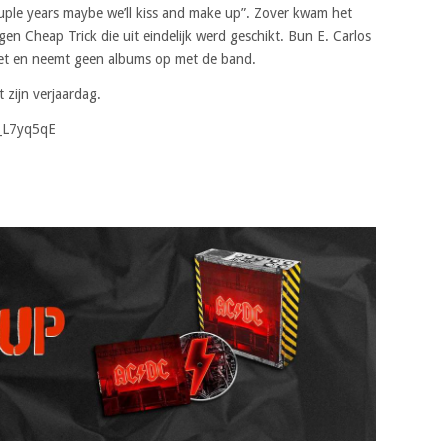
couple years maybe we’ll kiss and make up”. Zover kwam het
en Cheap Trick die uit eindelijk werd geschikt. Bun E. Carlos
niet en neemt geen albums op met de band.
 zijn verjaardag.
_L7yq5qE