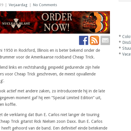
19
|
Verjaardag
|
No Comments
*
Colo
*
Disc
*
Stuu
 1950 in Rockford, Illinois en is beter bekend onder de
*
Vaca
e drummer voor de Amerikaanse rockband Cheap Trick.
elend links en rechtshandig gespeeld gedurende zijn hele
ers voor Cheap Trick geschreven, de meest opvallende
g’.
ok actief met andere zaken, zo introduceerde hij in de late
 gegeven moment gaf hij een “Special Limited Edition” uit,
n koffie.
de verklaring dat Bun E. Carlos niet langer de touring
ap Trick gitarist Rick Nielsen zoon Daxx. Bun E. Carlos
er heeft gehoord van de band. Een definitief einde betekende