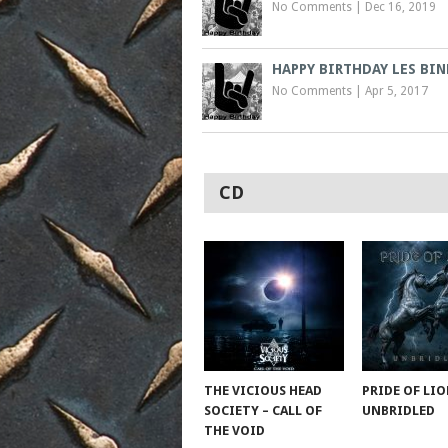
No Comments
|
Dec 16, 2019
HAPPY BIRTHDAY LES BIN
No Comments
|
Apr 5, 2017
CD
THE VICIOUS HEAD
PRIDE OF LIO
SOCIETY – CALL OF
UNBRIDLED
THE VOID