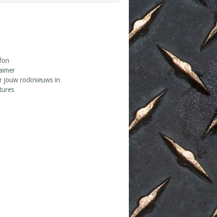
fon
laimer
r jouw rocknieuws in
tures