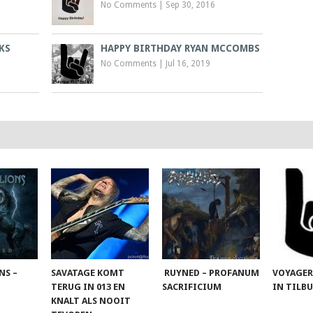
No Comments
|
Sep 30, 2016
KS
HAPPY BIRTHDAY RYAN MCCOMBS
No Comments
|
Jul 16, 2019
NS –
SAVATAGE KOMT
RUYNED – PROFANUM
VOYAGER
TERUG IN 013 EN
SACRIFICIUM
IN TILB
KNALT ALS NOOIT