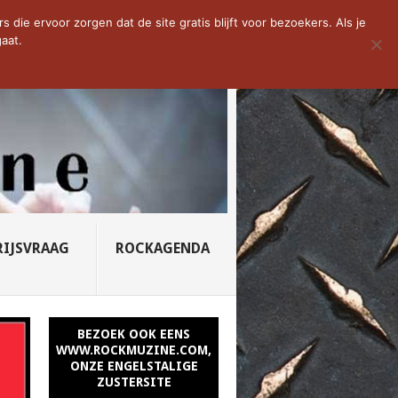
D VAN DE WEEK: SLEEPING...
die ervoor zorgen dat de site gratis blijft voor bezoekers. Als je
aat.
RIJSVRAAG
ROCKAGENDA
BEZOEK OOK EENS
WWW.ROCKMUZINE.COM,
ONZE ENGELSTALIGE
ZUSTERSITE