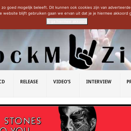
CIETY...
PRIDE OF LIONS – U...
SAVATAGE KOMT TERUG IN 0...
C
zo goed mogelijk beleeft. Dit kunnen ook cookies zijn van adverteerders 
e website blijft gebruiken gaan we ervan uit dat je je hiermee akkoord g
Ik ga hiermee akkoord
CD
RELEASE
VIDEO’S
INTERVIEW
P