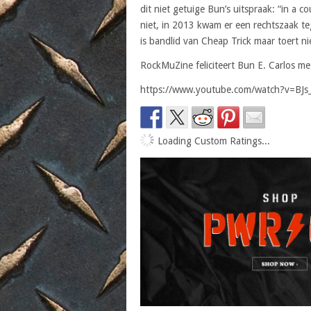
dit niet getuige Bun’s uitspraak: “in a 
niet, in 2013 kwam er een rechtszaak teg
is bandlid van Cheap Trick maar toert 
RockMuZine feliciteert Bun E. Carlos met
https://www.youtube.com/watch?v=BJs
Loading Custom Ratings...