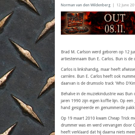
Norman van den Wildenberg
|
12 June 20
Brad M. Carlson werd geboren op 12 juni
artiestennaam Bun E. Carlos. Bun is d
Carlos is linkshandig, maar heeft afwiss
carrière. Bun E. Carlos heeft ook numm
daarvan is de drumsolo track ‘Who D’Kin
Behalve in de muziekindustrie was Bun o
jaren 1990 zijn eigen koffie lijn. Op een
hand gesigneerde en genummerde pakke
Op 19 maart 2010 kwam Cheap Trick met 
drummer was en werd vervangen door Che
heeft verklaard dat hij daarna niets me