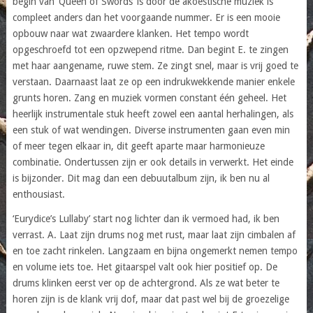
begin van ‘Queen of Swords’ is door de akoestische muziek is
compleet anders dan het voorgaande nummer. Er is een mooie
opbouw naar wat zwaardere klanken. Het tempo wordt
opgeschroefd tot een opzwepend ritme. Dan begint E. te zingen
met haar aangename, ruwe stem. Ze zingt snel, maar is vrij goed te
verstaan. Daarnaast laat ze op een indrukwekkende manier enkele
grunts horen. Zang en muziek vormen constant één geheel. Het
heerlijk instrumentale stuk heeft zowel een aantal herhalingen, als
een stuk of wat wendingen. Diverse instrumenten gaan even min
of meer tegen elkaar in, dit geeft aparte maar harmonieuze
combinatie. Ondertussen zijn er ook details in verwerkt. Het einde
is bijzonder. Dit mag dan een debuutalbum zijn, ik ben nu al
enthousiast.
‘Eurydice’s Lullaby’ start nog lichter dan ik vermoed had, ik ben
verrast. A. Laat zijn drums nog met rust, maar laat zijn cimbalen af
en toe zacht rinkelen. Langzaam en bijna ongemerkt nemen tempo
en volume iets toe. Het gitaarspel valt ook hier positief op. De
drums klinken eerst ver op de achtergrond. Als ze wat beter te
horen zijn is de klank vrij dof, maar dat past wel bij de groezelige