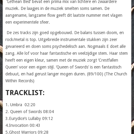
‘Lethean Bed’ bevat een prima mix van lichtere en zwaardere
muziek. De laagjes in de muziek smelten soms samen. De
aangename, langzame flow geeft dit laatste nummer met vlagen
een experimentele sfeer.
De zes tracks zijn goed opgebouwd. De balans tussen doom, en
rock/metal is top. Uitgebreide instrumentale stukken zijn zeer
gevarieerd en doen soms psychedelisch aan. Nogmaals E doet alle
zang. Alle lof voor haar fantastische en veelzijdige stem. Haar stem
heeft een eigen kleur, samen met de muziek zorgt ‘Crestfallen
Queen’ voor een eigen stijl. ‘Queen of Swords’ is een fantastisch
debuut, en had gerust langer mogen duren. (89/100) (The Church
Within Records)
TRACKLIST:
1. Umbra 02:20
2. Queen of Swords 08:04
3.Eurydice’s Lullaby 09:12
4.Invocation 00:43
5.Ghost Warriors 09:28