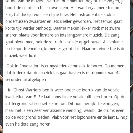
sound van de muziek. Na ruim drie minuten begint E te zingen, je
hoort de emotie in haar ruwe stem. Het wat langzamere tempo
zorgt al die tijd voor een fijne flow. Het instrumentale stuk is
ondertussen zwaarder en iets sneller geworden. Het tempo gaat
korte tijd verder omhoog. Daarna maken lekker rock met zware
snaren plaats voor lichtere en iets langzamere muziek. De zang
gaat hierin mee, ook deze track is solide opgebouwd. Als volume
en tempo toenemen, komen er grunts bij. Naar het einde toe is de
muziek weer licht.
Ook in ‘Invocation’ is er mysterieuze muziek te horen. Op moment
dat ik denk dat de muziek los gaat basten is dit nummer van 44
seconden al afgelopen
In ‘Ghost Warriors’ ben ik weer onder de indruk van de vocale
kwaliteiten van E. Ze laat soms flinke vocale uithalen horen. Op de
achtergrond schreeuwt ze het uit. Dit nummer lijkt te eindigen,
maar het is een zeer verrassende wending, waarbij de drums even
op de voorgrond treden. Vlak voor het bijzondere einde laat E. nog
even heldere zang horen.