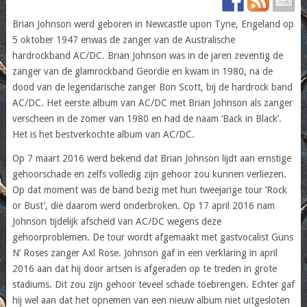
Brian Johnson werd geboren in Newcastle upon Tyne, Engeland op
5 oktober 1947 enwas de zanger van de Australische
hardrockband AC/DC. Brian Johnson was in de jaren zeventig de
zanger van de glamrockband Geordie en kwam in 1980, na de
dood van de legendarische zanger Bon Scott, bij de hardrock band
AC/DC. Het eerste album van AC/DC met Brian Johnson als zanger
verscheen in de zomer van 1980 en had de naam ‘Back in Black’.
Het is het bestverkochte album van AC/DC.
Op 7 maart 2016 werd bekend dat Brian Johnson lijdt aan ernstige
gehoorschade en zelfs volledig zijn gehoor zou kunnen verliezen.
Op dat moment was de band bezig met hun tweejarige tour ‘Rock
or Bust’, die daarom werd onderbroken. Op 17 april 2016 nam
Johnson tijdelijk afscheid van AC/DC wegens deze
gehoorproblemen. De tour wordt afgemaakt met gastvocalist Guns
N’ Roses zanger Axl Rose. Johnson gaf in een verklaring in april
2016 aan dat hij door artsen is afgeraden op te treden in grote
stadiums. Dit zou zijn gehoor teveel schade toebrengen. Echter gaf
hij wel aan dat het opnemen van een nieuw album niet uitgesloten