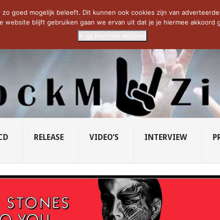
CIETY...
PRIDE OF LIONS – U...
SAVATAGE KOMT TERUG IN 0...
C
zo goed mogelijk beleeft. Dit kunnen ook cookies zijn van adverteerders 
e website blijft gebruiken gaan we ervan uit dat je je hiermee akkoord g
Ik ga hiermee akkoord
CD
RELEASE
VIDEO’S
INTERVIEW
P