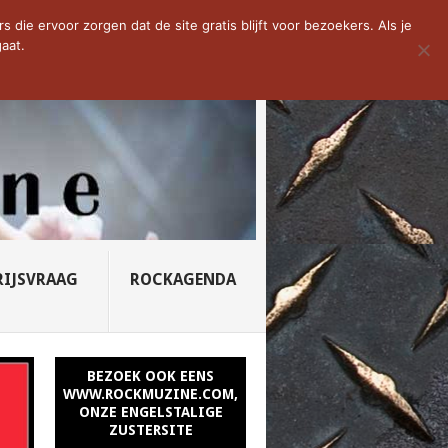
D VAN DE WEEK: SLEEPING...
die ervoor zorgen dat de site gratis blijft voor bezoekers. Als je
aat.
RIJSVRAAG
ROCKAGENDA
BEZOEK OOK EENS
WWW.ROCKMUZINE.COM,
ONZE ENGELSTALIGE
ZUSTERSITE