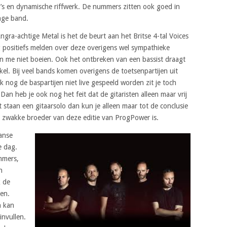
o’s en dynamische riffwerk. De nummers zitten ook goed in
onge band.
ra-achtige Metal is het de beurt aan het Britse 4-tal Voices
g positiefs melden over deze overigens wel sympathieke
 me niet boeien. Ook het ontbreken van een bassist draagt
akel. Bij veel bands komen overigens de toetsenpartijen uit
 nog de baspartijen niet live gespeeld worden zit je toch
Dan heb je ook nog het feit dat de gitaristen alleen maar vrij
 staan een gitaarsolo dan kun je alleen maar tot de conclusie
 zwakke broeder van deze editie van ProgPower is.
anse
e dag.
ummers,
n
k de
ten.
n kan
invullen.