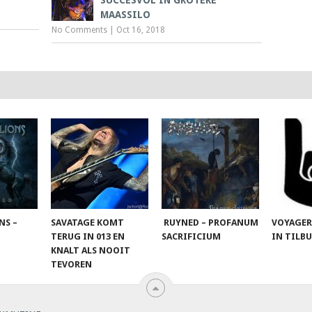
MAASSILO
No Comments
|
Oct 16, 2018
NS –
SAVATAGE KOMT
RUYNED – PROFANUM
VOYAGER
TERUG IN 013 EN
SACRIFICIUM
IN TILB
KNALT ALS NOOIT
TEVOREN