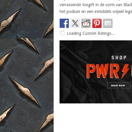
verrassende toegift in de vorm van Blac
het podium en een inmiddels vrijwel lege
Loading Custom Ratings...