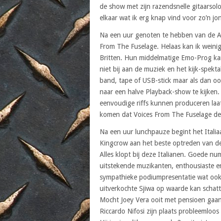
de show met zijn razendsnelle gitaarsol
elkaar wat ik erg knap vind voor zo’n j
Na een uur genoten te hebben van de Ang
From The Fuselage. Helaas kan ik weini
Britten. Hun middelmatige Emo-Prog kan
niet bij aan de muziek en het kijk-spekt
band, tape of USB-stick maar als dan ook
naar een halve Playback-show te kijken. 
eenvoudige riffs kunnen produceren laat
komen dat Voices From The Fuselage de
Na een uur lunchpauze begint het Italia
Kingcrow aan het beste optreden van d
Alles klopt bij deze Italianen. Goede n
uitstekende muzikanten, enthousiaste e
sympathieke podiumpresentatie wat oo
uitverkochte Sjiwa op waarde kan schat
Mocht Joey Vera ooit met pensioen gaa
Riccardo Nifosi zijn plaats probleemloos 