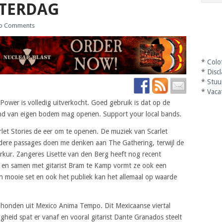
TERDAG
o Comments
*
Colo
*
Disc
*
Stuu
*
Vaca
Power is volledig uitverkocht. Goed gebruik is dat op de
and van eigen bodem mag openen. Support your local bands.
rlet Stories de eer om te openen. De muziek van Scarlet
ardere passages doen me denken aan The Gathering, terwijl de
kur. Zangeres Lisette van den Berg heeft nog recent
en samen met gitarist Bram te Kamp vormt ze ook een
een mooie set en ook het publiek kan het allemaal op waarde
e honden uit Mexico Anima Tempo. Dit Mexicaanse viertal
gheid spat er vanaf en vooral gitarist Dante Granados steelt