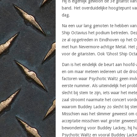
Hij is eigenlijk gewoon de 3e gitarist va
band. Het overduidelijke hoogtepunt va
dag.
Na een uur lang genoten te hebben van 
Ship Octavius het podium betreden. De
ze al opgetreden in Eindhoven op het O
met hun Nevermore-achtige Metal. Het 
voor de gitaristen. Ook ‘Ghost Ship Oct
Dan is het eindelijk de beurt aan hoof
en om maar meteen iedereen uit de droo
factoren waar Psychotic Waltz geen invl
eerste nummer. Als uiteindelijk het pro
slecht bij stem te zijn, iets waar het m
zaal stroomt naarmate het concert vorder
waarom Buddey Lackey zo slecht bij stem 
Misschien was het slimmer geweest om d
acceptatie misschien wat groter geweest
bewondering voor Buddey Lackey, hij h
Psychotic Waltz en vooral Buddey Lacke