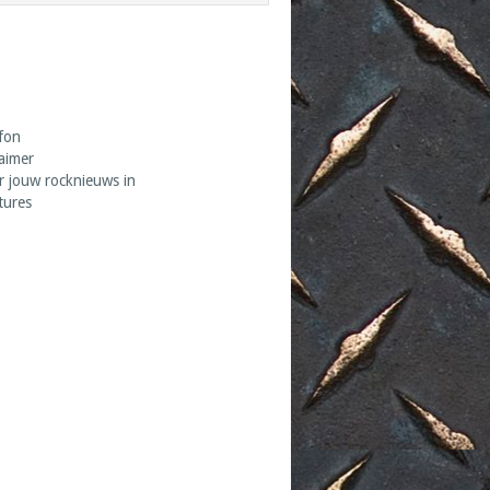
fon
laimer
r jouw rocknieuws in
tures