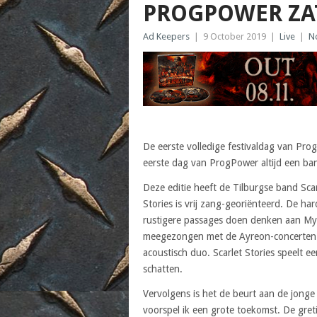
PROGPOWER ZA
Ad Keepers
|
9 October 2019
|
Live
|
N
De eerste volledige festivaldag van Prog
eerste dag van ProgPower altijd een b
Deze editie heeft de Tilburgse band Sca
Stories is vrij zang-georiënteerd. De h
rustigere passages doen denken aan Myr
meegezongen met de Ayreon-concerten 
acoustisch duo. Scarlet Stories speelt 
schatten.
Vervolgens is het de beurt aan de jong
voorspel ik een grote toekomst. De greti