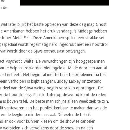
n de
n de
wat later blijkt het beste optreden van deze dag mag Ghost
ze Amerikanen hebben het druk vandaag. ‘s Middags hebben
ktober Metal Fest. Deze Amerikanen spelen een strakke set
gaspedaal wordt regelmatig hard ingedrukt met een hoofdrol
avia’ wordt door de Sjiwa enthousiast ontvangen.
d-act Psychotic Waltz. De verwachtingen zijn hooggespannen
m te helpen, ze worden niet ingelost. Mede door een aantal
oed in heeft. Het begint al met technische problemen na het
bleem verholpen is blijkt zanger Buddey Lackey ontzettend
etendeel van de Sjiwa weinig begrip voor kan opbrengen. De
t behoorlijk leeg. Pijnlijk. Later op de avond komt de reden
is boven tafel. De beste man schijnt al een week ziek te zijn.
it vantevoren aan het publiek kenbaar te maken dan was de
 en de leegloop minder massaal. Dit wetende heb ik
ad er ook voor kunnen kiezen om de show te cancelen.
y worstelen zich vervolgens door de show en na een