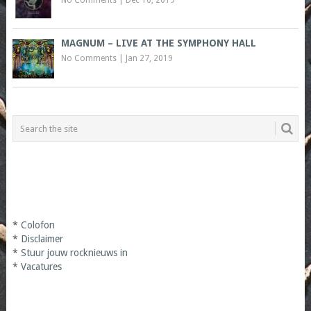
No Comments
|
Dec 10, 2019
MAGNUM – LIVE AT THE SYMPHONY HALL
No Comments
|
Jan 27, 2019
*
Colofon
*
Disclaimer
*
Stuur jouw rocknieuws in
*
Vacatures