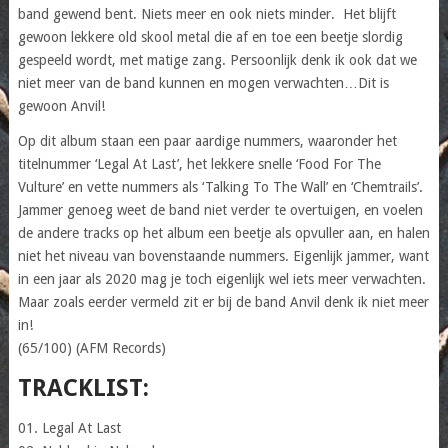
band gewend bent. Niets meer en ook niets minder. Het blijft
gewoon lekkere old skool metal die af en toe een beetje slordig
gespeeld wordt, met matige zang. Persoonlijk denk ik ook dat we
niet meer van de band kunnen en mogen verwachten…Dit is
gewoon Anvil!
Op dit album staan een paar aardige nummers, waaronder het
titelnummer ‘Legal At Last’, het lekkere snelle ‘Food For The
Vulture’ en vette nummers als ‘Talking To The Wall’ en ‘Chemtrails’.
Jammer genoeg weet de band niet verder te overtuigen, en voelen
de andere tracks op het album een beetje als opvuller aan, en halen
niet het niveau van bovenstaande nummers. Eigenlijk jammer, want
in een jaar als 2020 mag je toch eigenlijk wel iets meer verwachten.
Maar zoals eerder vermeld zit er bij de band Anvil denk ik niet meer
in!
(65/100) (AFM Records)
TRACKLIST:
01. Legal At Last