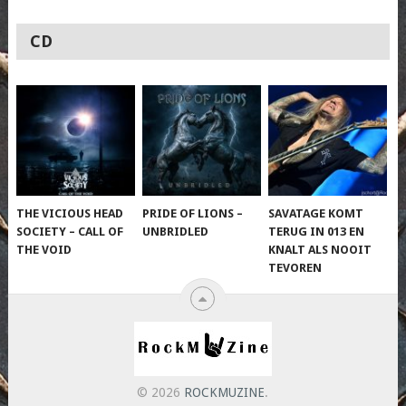
CD
THE VICIOUS HEAD
PRIDE OF LIONS –
SAVATAGE KOMT
SOCIETY – CALL OF
UNBRIDLED
TERUG IN 013 EN
THE VOID
KNALT ALS NOOIT
TEVOREN
© 2026
ROCKMUZINE
.