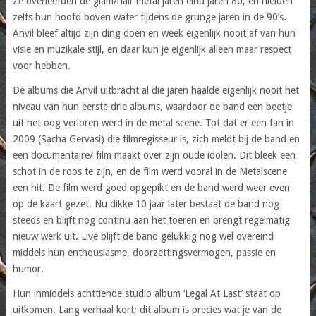
Ze overleefden de glam/hair metal jaren eind jaren 80, en hielden
zelfs hun hoofd boven water tijdens de grunge jaren in de 90’s.
Anvil bleef altijd zijn ding doen en week eigenlijk nooit af van hun
visie en muzikale stijl, en daar kun je eigenlijk alleen maar respect
voor hebben.
De albums die Anvil uitbracht al die jaren haalde eigenlijk nooit het
niveau van hun eerste drie albums, waardoor de band een beetje
uit het oog verloren werd in de metal scene. Tot dat er een fan in
2009 (Sacha Gervasi) die filmregisseur is, zich meldt bij de band en
een documentaire/ film maakt over zijn oude idolen. Dit bleek een
schot in de roos te zijn, en de film werd vooral in de Metalscene
een hit. De film werd goed opgepikt en de band werd weer even
op de kaart gezet. Nu dikke 10 jaar later bestaat de band nog
steeds en blijft nog continu aan het toeren en brengt regelmatig
nieuw werk uit. Live blijft de band gelukkig nog wel overeind
middels hun enthousiasme, doorzettingsvermogen, passie en
humor.
Hun inmiddels achttiende studio album ‘Legal At Last’ staat op
uitkomen. Lang verhaal kort; dit album is precies wat je van de