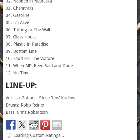
02. Nabbed in Nebraska
03. Chemtrails
04. Gasoline
05. I’m Alive
06. Talking to The Wall
07. Glass House
08. Plastic In Paradise
09. Bottom Line
10. Food For The Vulture
11. When All’s Been Said and Done
12. No Time
LINE-UP:
Vocals / Guitars : Steve ‘Lips’ Kudlow
Drums: Robb Reiner
Bass: Chris Robertson
Loading Custom Ratings...