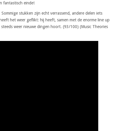
en fantastisch einde!
m. Sommige stukken zijn echt verrassend, andere delen iets
eeft het weer geflikt: hij heeft, samen met de enorme line up
 steeds weer nieuwe dingen hoort. (93/100) (Music Theories