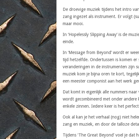
De droevige muziek tijdens het intro van
zang ingezet als instrument. Er volgt (s
maar mooi.
In ‘Hopelessly Slipping Away’ is de muzi
einde.
In ‘Message from Beyond’ wordt er weer st
tijd hetzelfde. Ondertussen is komen e
veranderingen in de instrumenten zijn sub
muziek kom je bijna oren te kort, tegelij
een meester componist aan het werk ge
Dat komt in eigenlijk alle nummers naar 
wordt gecombineerd met onder andere k
enkele zinnen. Iedere keer is het perfec
Ook al kan je het verhaal (nog) niet hel
zang en muziek, en door de talloze detai
Tijdens ‘The Great Beyond’ voel je dat