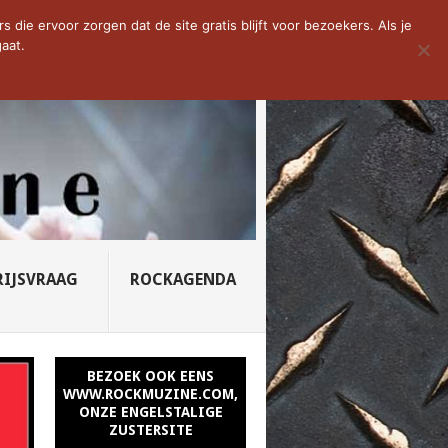
D VAN DE WEEK: SLEEPING...
die ervoor zorgen dat de site gratis blijft voor bezoekers. Als je
aat.
RIJSVRAAG
ROCKAGENDA
BEZOEK OOK EENS
WWW.ROCKMUZINE.COM,
ONZE ENGELSTALIGE
ZUSTERSITE