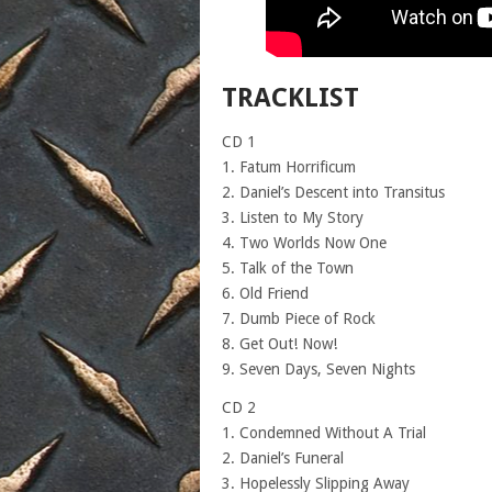
TRACKLIST
CD 1
1. Fatum Horrificum
2. Daniel’s Descent into Transitus
3. Listen to My Story
4. Two Worlds Now One
5. Talk of the Town
6. Old Friend
7. Dumb Piece of Rock
8. Get Out! Now!
9. Seven Days, Seven Nights
CD 2
1. Condemned Without A Trial
2. Daniel’s Funeral
3. Hopelessly Slipping Away