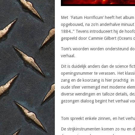
Met ‘Fatum Horrificum’ heeft het album
opgebouwd, na zo’n anderhalve minuut b
1884..” Tevens introduceert hij de hoo
gespeeld door Cammie Gilbert (Oceans 
Tom’s woorden worden ondersteund door m
verhaal.
Dit is duidelijk anders dan de science fic
openingsnummer te verassen. Het klassi
zang en de koorzang is hier prachtig i
oude sfeer vermengd met moderne element
diverse wendingen en talloze details, d
gezongen dialoog begint het verhaal vor
Tom spreekt enkele zinnen, en het verhaa
De strijkinstrumenten komen zo nu en d