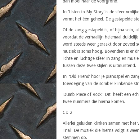
dan mooi naar de voorgrond.
In ‘Listen to My Story’ is de sfeer vrol
vormt het één geheel. De gestapelde s
Of de zang gestapeld is, of bijna solo, 
voordat de verhaallijn helemaal duidelijk
word steeds weer geraakt door zoveel s
muziek is soms hoog. Bovendien is er dive
lichte en luchtige sfeer in zang en muzi
tussen deze twee stijlen is uitmuntend.
In ‘Old Friend’ hoor je pianospel en zan
toevoeging van de somber klinkende stri
‘Dumb Piece of Rock’. Dit heeft een echt
twee nummers die hierna komen.
CD 2
Allerlei geluiden klinken samen met he
Trial’. De muziek die hierna volgt is we
stemmen op.