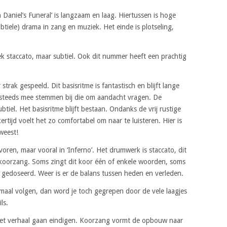
 Daniel’s Funeral’ is langzaam en laag. Hiertussen is hoge
ubtiele) drama in zang en muziek. Het einde is plotseling,
ek staccato, maar subtiel. Ook dit nummer heeft een prachtig
rak gespeeld. Dit basisritme is fantastisch en blijft lange
r steeds mee stemmen bij die om aandacht vragen. De
tiel. Het basisritme blijft bestaan. Ondanks de vrij rustige
kertijd voelt het zo comfortabel om naar te luisteren. Hier is
weest!
voren, maar vooral in ‘Inferno’. Het drumwerk is staccato, dit
oorzang. Soms zingt dit koor één of enkele woorden, soms
t gedoseerd. Weer is er de balans tussen heden en verleden.
emaal volgen, dan word je toch gegrepen door de vele laagjes
ls.
 het verhaal gaan eindigen. Koorzang vormt de opbouw naar