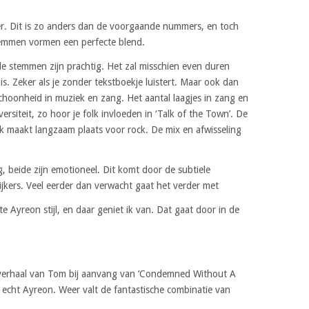
ijker. Dit is zo anders dan de voorgaande nummers, en toch
temmen vormen een perfecte blend.
alle stemmen zijn prachtig. Het zal misschien even duren
 is. Zeker als je zonder tekstboekje luistert. Maar ook dan
choonheid in muziek en zang. Het aantal laagjes in zang en
rsiteit, zo hoor je folk invloeden in ‘Talk of the Town’. De
ek maakt langzaam plaats voor rock. De mix en afwisseling
g, beide zijn emotioneel. Dit komt door de subtiele
jkers. Veel eerder dan verwacht gaat het verder met
e Ayreon stijl, en daar geniet ik van. Dat gaat door in de
t verhaal van Tom bij aanvang van ‘Condemned Without A
er echt Ayreon. Weer valt de fantastische combinatie van