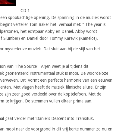
CD 1
 een spookachtige opening. De spanning in de muziek wordt
egint verteller Tom Baker het verhaal met: ” The year is
fdpersonen, het echtpaar Abby en Daniel. Abby wordt
of Slumber) en Daniel door Tommy Karevik (Kamelot).
ysterieuze muziek. Dat sluit aan bij de stijl van het
tion van ‘The Source’. Arjen weet je al tijdens dit
ek georiënteerd instrumentaal stuk is mooi. De woordeloze
n verweven. Dit vormt een perfecte harmonie van een eeuwen
en. Met vlagen heeft de muziek filmische allure. Er zijn
eze zijn zeer goed verdeeld over de koptelefoon. Met de
m te krijgen. De stemmen vullen elkaar prima aan.
l gaat verder met ‘Daniel’s Descent into Transitus’.
an mooi naar de voorgrond in dit vrij korte nummer zo nu en