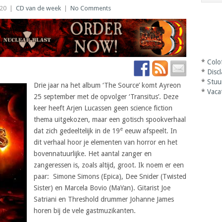
20
|
CD van de week
|
No Comments
*
Colo
*
Disc
*
Stuu
Drie jaar na het album ‘The Source’ komt Ayreon
*
Vaca
25 september met de opvolger ‘Transitus’. Deze
keer heeft Arjen Lucassen geen science fiction
thema uitgekozen, maar een gotisch spookverhaal
e
dat zich gedeeltelijk in de 19
eeuw afspeelt. In
dit verhaal hoor je elementen van horror en het
bovennatuurlijke. Het aantal zanger en
zangeressen is, zoals altijd, groot. Ik noem er een
paar: Simone Simons (Epica), Dee Snider (Twisted
Sister) en Marcela Bovio (MaYan). Gitarist Joe
Satriani en Threshold drummer Johanne James
horen bij de vele gastmuzikanten.