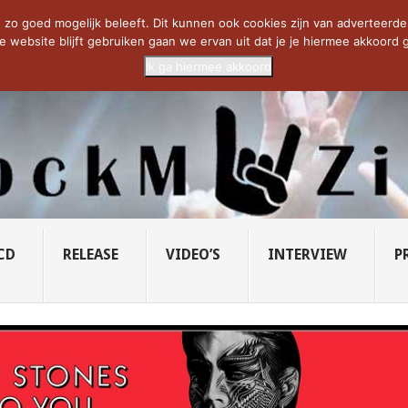
CIETY...
PRIDE OF LIONS – U...
SAVATAGE KOMT TERUG IN 0...
C
zo goed mogelijk beleeft. Dit kunnen ook cookies zijn van adverteerders 
e website blijft gebruiken gaan we ervan uit dat je je hiermee akkoord g
Ik ga hiermee akkoord
CD
RELEASE
VIDEO’S
INTERVIEW
P