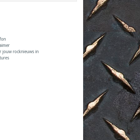
fon
laimer
r jouw rocknieuws in
tures