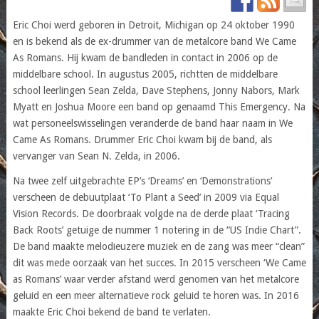
Eric Choi werd geboren in Detroit, Michigan op 24 oktober 1990
en is bekend als de ex-drummer van de metalcore band We Came
As Romans. Hij kwam de bandleden in contact in 2006 op de
middelbare school. In augustus 2005, richtten de middelbare
school leerlingen Sean Zelda, Dave Stephens, Jonny Nabors, Mark
Myatt en Joshua Moore een band op genaamd This Emergency. Na
wat personeelswisselingen veranderde de band haar naam in We
Came As Romans. Drummer Eric Choi kwam bij de band, als
vervanger van Sean N. Zelda, in 2006.
Na twee zelf uitgebrachte EP’s ‘Dreams’ en ‘Demonstrations’
verscheen de debuutplaat ‘To Plant a Seed’ in 2009 via Equal
Vision Records. De doorbraak volgde na de derde plaat ‘Tracing
Back Roots’ getuige de nummer 1 notering in de “US Indie Chart”.
De band maakte melodieuzere muziek en de zang was meer “clean”
dit was mede oorzaak van het succes. In 2015 verscheen ‘We Came
as Romans’ waar verder afstand werd genomen van het metalcore
geluid en een meer alternatieve rock geluid te horen was. In 2016
maakte Eric Choi bekend de band te verlaten.