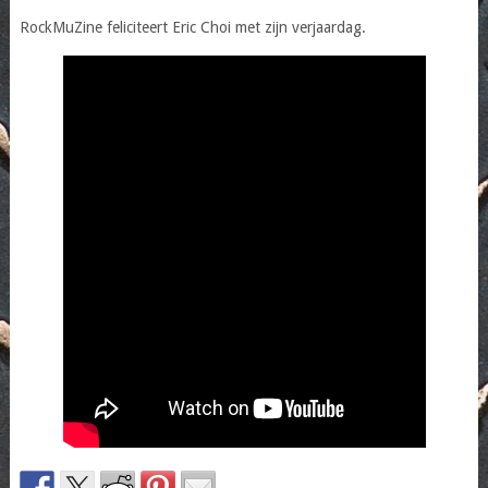
RockMuZine feliciteert Eric Choi met zijn verjaardag.