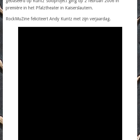
gebaseerd op Kuntz’ soloproject ging op 2 februari 2006 in
première in het Pfalztheater in Kaiserslautern.
RockMuZine feliciteert Andy Kuntz met zijn verjaardag.