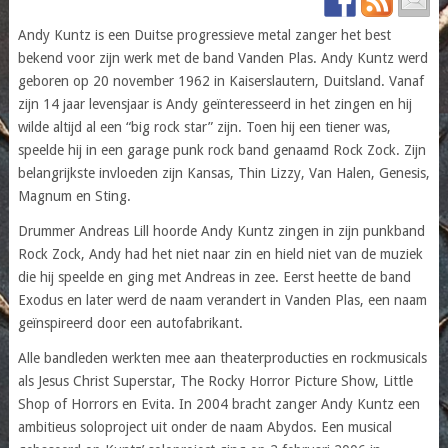
Andy Kuntz is een Duitse progressieve metal zanger het best
bekend voor zijn werk met de band Vanden Plas. Andy Kuntz werd
geboren op 20 november 1962 in Kaiserslautern, Duitsland. Vanaf
zijn 14 jaar levensjaar is Andy geïnteresseerd in het zingen en hij
wilde altijd al een “big rock star” zijn. Toen hij een tiener was,
speelde hij in een garage punk rock band genaamd Rock Zock. Zijn
belangrijkste invloeden zijn Kansas, Thin Lizzy, Van Halen, Genesis,
Magnum en Sting.
Drummer Andreas Lill hoorde Andy Kuntz zingen in zijn punkband
Rock Zock, Andy had het niet naar zin en hield niet van de muziek
die hij speelde en ging met Andreas in zee. Eerst heette de band
Exodus en later werd de naam verandert in Vanden Plas, een naam
geïnspireerd door een autofabrikant.
Alle bandleden werkten mee aan theaterproducties en rockmusicals
als Jesus Christ Superstar, The Rocky Horror Picture Show, Little
Shop of Horrors en Evita. In 2004 bracht zanger Andy Kuntz een
ambitieus soloproject uit onder de naam Abydos. Een musical