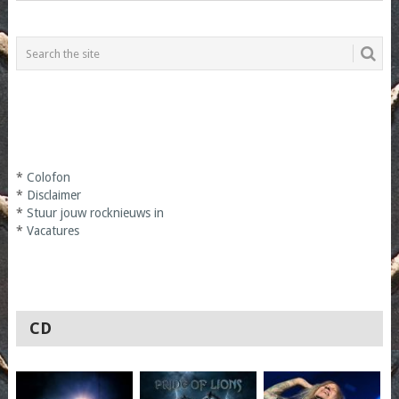
*
Colofon
*
Disclaimer
*
Stuur jouw rocknieuws in
*
Vacatures
CD