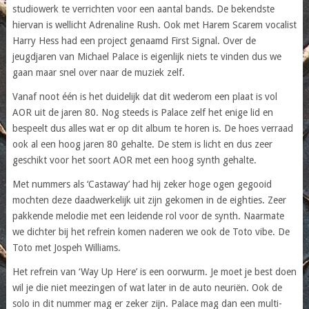
studiowerk te verrichten voor een aantal bands. De bekendste
hiervan is wellicht Adrenaline Rush. Ook met Harem Scarem vocalist
Harry Hess had een project genaamd First Signal. Over de
jeugdjaren van Michael Palace is eigenlijk niets te vinden dus we
gaan maar snel over naar de muziek zelf.
Vanaf noot één is het duidelijk dat dit wederom een plaat is vol
AOR uit de jaren 80. Nog steeds is Palace zelf het enige lid en
bespeelt dus alles wat er op dit album te horen is. De hoes verraad
ook al een hoog jaren 80 gehalte. De stem is licht en dus zeer
geschikt voor het soort AOR met een hoog synth gehalte.
Met nummers als ‘Castaway’ had hij zeker hoge ogen gegooid
mochten deze daadwerkelijk uit zijn gekomen in de eighties. Zeer
pakkende melodie met een leidende rol voor de synth. Naarmate
we dichter bij het refrein komen naderen we ook de Toto vibe. De
Toto met Jospeh Williams.
Het refrein van ‘Way Up Here’ is een oorwurm. Je moet je best doen
wil je die niet meezingen of wat later in de auto neuriën. Ook de
solo in dit nummer mag er zeker zijn. Palace mag dan een multi-