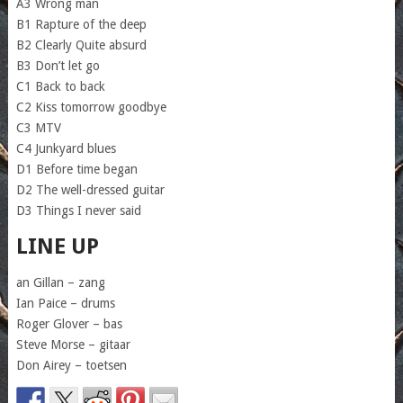
A3 Wrong man
B1 Rapture of the deep
B2 Clearly Quite absurd
B3 Don’t let go
C1 Back to back
C2 Kiss tomorrow goodbye
C3 MTV
C4 Junkyard blues
D1 Before time began
D2 The well-dressed guitar
D3 Things I never said
LINE UP
an Gillan – zang
Ian Paice – drums
Roger Glover – bas
Steve Morse – gitaar
Don Airey – toetsen