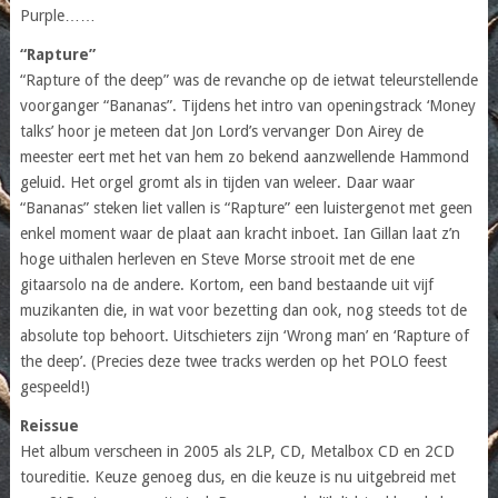
Purple……
“Rapture”
“Rapture of the deep” was de revanche op de ietwat teleurstellende
voorganger “Bananas”. Tijdens het intro van openingstrack ‘Money
talks’ hoor je meteen dat Jon Lord’s vervanger Don Airey de
meester eert met het van hem zo bekend aanzwellende Hammond
geluid. Het orgel gromt als in tijden van weleer. Daar waar
“Bananas” steken liet vallen is “Rapture” een luistergenot met geen
enkel moment waar de plaat aan kracht inboet. Ian Gillan laat z’n
hoge uithalen herleven en Steve Morse strooit met de ene
gitaarsolo na de andere. Kortom, een band bestaande uit vijf
muzikanten die, in wat voor bezetting dan ook, nog steeds tot de
absolute top behoort. Uitschieters zijn ‘Wrong man’ en ‘Rapture of
the deep’. (Precies deze twee tracks werden op het POLO feest
gespeeld!)
Reissue
Het album verscheen in 2005 als 2LP, CD, Metalbox CD en 2CD
toureditie. Keuze genoeg dus, en die keuze is nu uitgebreid met