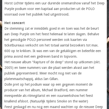
Horst Lichter tijdens een uur durende onemanshow vanaf het Deep
Purple podium voor een kapitaal aan producten uit de POLO
voorraad over het publiek had uitgestrooid.
Het concert
De stemming zat er inmiddels goed in en toen was het de beurt
aan Deep Purple om het feest helemaal te laten slagen. Behalve
het genodigde POLO personeel werden ook kaarten via
ticketbureaus verkocht om het totaal aantal bezoekers tot max.
600 op te krikken. Ik was een van de gelukkigen en beleefde een
prima avond met een gedreven band in topvorm.
Het nieuwe album “Rapture of de deep” stond op uitkomen (okt.
2005) en twee nummers van die plaat werden alvast aan het
publiek gepresenteerd. Meer mocht nog niet van de
platenmaatschappij, aldus Ian Gillan.
Dolle pret op het podium waar op een gegeven moment de
producer van het album, Michael Bradford, een nummer
meespeelde als ritmegitarist en een vuurwerkshow het feest
knallend afsloot. (Natuurlijk tijdens Smoke on the water)
Feest geslaagd en nu nog een maand wachten op de nieuwe Deep