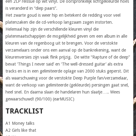
een 2LP reissue op wit vinyl. De oorspronkelijk lichtgekleurde hoes
is veranderd in “diep paars”.
Het zwarte goud is weer hip en betekent de redding voor veel
platenzaken die de cd-verkoop langzaam zagen instorten.
Helemaal hip zijn de verschillende kleuren vinyl die
platenmaatschappijen de mogelijkheid geven om een album in alle
kleuren van de regenboog uit te brengen. Voor de verstokte
verzamelaars onder ons een aanval op de bankrekening, want de
kleurenversies zijn vaak flink prijzig. De witte “Rapture of de deep”
bevat ‘Things I never said’ en ‘The well-dressed guitar’ als extra
tracks en is in een gelimiteerde oplage van 2000 stuks geperst. Dit
als waarschuwing voor de verstokte Deep Purple fan/verzamelaar,
want de verkoop van gelimiteerde (gekleurde) persingen gaat snel,
heel snel. En daarna slaan de handelaren hun slaatje….. Wees
gewaarschuwd! (90/100) (earMUSIC)
TRACKLIST
A1 Money talks
A2 Girls like that