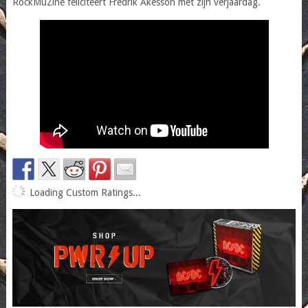
RockMuZine feliciteert Fredrik Åkesson met zijn verjaardag.
Loading Custom Ratings...