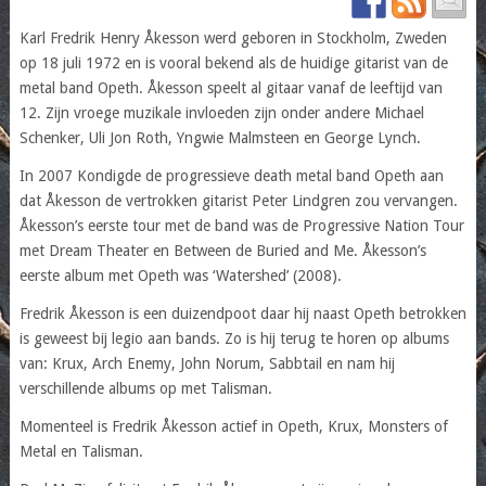
Karl Fredrik Henry Åkesson werd geboren in Stockholm, Zweden
op 18 juli 1972 en is vooral bekend als de huidige gitarist van de
metal band Opeth. Åkesson speelt al gitaar vanaf de leeftijd van
12. Zijn vroege muzikale invloeden zijn onder andere Michael
Schenker, Uli Jon Roth, Yngwie Malmsteen en George Lynch.
In 2007 Kondigde de progressieve death metal band Opeth aan
dat Åkesson de vertrokken gitarist Peter Lindgren zou vervangen.
Åkesson’s eerste tour met de band was de Progressive Nation Tour
met Dream Theater en Between de Buried and Me. Åkesson’s
eerste album met Opeth was ‘Watershed’ (2008).
Fredrik Åkesson is een duizendpoot daar hij naast Opeth betrokken
is geweest bij legio aan bands. Zo is hij terug te horen op albums
van: Krux, Arch Enemy, John Norum, Sabbtail en nam hij
verschillende albums op met Talisman.
Momenteel is Fredrik Åkesson actief in Opeth, Krux, Monsters of
Metal en Talisman.