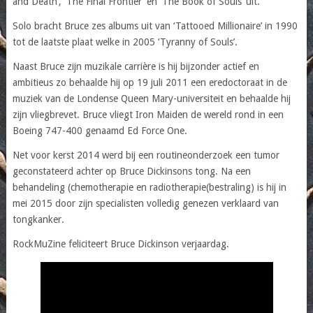
and Death’, ‘The Final Frontier’ en ‘The Book of Souls’ uit.
Solo bracht Bruce zes albums uit van ‘Tattooed Millionaire’ in 1990
tot de laatste plaat welke in 2005 ‘Tyranny of Souls’.
Naast Bruce zijn muzikale carrière is hij bijzonder actief en
ambitieus zo behaalde hij op 19 juli 2011 een eredoctoraat in de
muziek van de Londense Queen Mary-universiteit en behaalde hij
zijn vliegbrevet. Bruce vliegt Iron Maiden de wereld rond in een
Boeing 747-400 genaamd Ed Force One.
Net voor kerst 2014 werd bij een routineonderzoek een tumor
geconstateerd achter op Bruce Dickinsons tong. Na een
behandeling (chemotherapie en radiotherapie(bestraling) is hij in
mei 2015 door zijn specialisten volledig genezen verklaard van
tongkanker.
RockMuZine feliciteert Bruce Dickinson verjaardag.