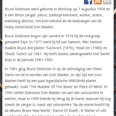
Bruce Dickinson werd geboren in Worksop op 7 augustus 1958 en
is een Britse zanger, piloot, (radio)presentator, auteur, acteur,
marketing director, het best bekend als de leadzanger van de
heavy metal band Iron Maiden.
Bruce Dickinson begon zijn carrière in 1976 bij de rockgroep
genaamd Styx. In 1977 werd hij lid van Samson. Met Samson
maakte Bruce drie platen: ‘Survivors’ (1979), ‘Head On’ (1980) en
‘Shock Tactics’ uit 1981. Hij heeft tevens samengewerkt met Barón
Rojo in de periode 1981-1982.
In 1981 ging Bruce Dickinson in op de uitnodiging van Steve
Harris om lid te worden van Iron Maiden. In zijn tijd met Iron
Maiden heeft hij een paar legendarische NWOBHM-platen
gemaakt, zoals ‘The Number Of The Beast’ en ‘Piece Of Mind’. In
1993 verliet Dickinson Iron Maiden om aan een solocarrière te
werken, maar in 1999 keerde hij terug bij de band, waarvan hij nog
steeds de zanger is, naast zijn solocarrière. Na de reünie bracht hij
de albums ‘Brave New World’, ‘Dance Of Death’, ‘A Matter of Life