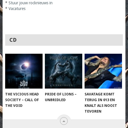
*
Stuur jouw rocknieuws in
*
Vacatures
CD
THE VICIOUS HEAD
PRIDE OF LIONS –
SAVATAGE KOMT
SOCIETY – CALL OF
UNBRIDLED
TERUG IN 013 EN
THE VOID
KNALT ALS NOOIT
TEVOREN