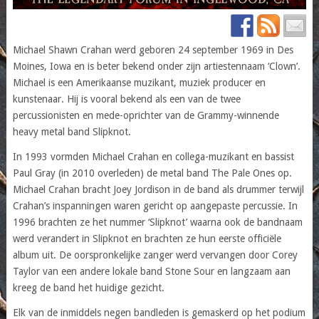
Michael Shawn Crahan werd geboren 24 september 1969 in Des
Moines, Iowa en is beter bekend onder zijn artiestennaam ‘Clown’.
Michael is een Amerikaanse muzikant, muziek producer en
kunstenaar. Hij is vooral bekend als een van de twee
percussionisten en mede-oprichter van de Grammy-winnende
heavy metal band Slipknot.
In 1993 vormden Michael Crahan en collega-muzikant en bassist
Paul Gray (in 2010 overleden) de metal band The Pale Ones op.
Michael Crahan bracht Joey Jordison in de band als drummer terwijl
Crahan’s inspanningen waren gericht op aangepaste percussie. In
1996 brachten ze het nummer ‘Slipknot’ waarna ook de bandnaam
werd verandert in Slipknot en brachten ze hun eerste officiële
album uit. De oorspronkelijke zanger werd vervangen door Corey
Taylor van een andere lokale band Stone Sour en langzaam aan
kreeg de band het huidige gezicht.
Elk van de inmiddels negen bandleden is gemaskerd op het podium