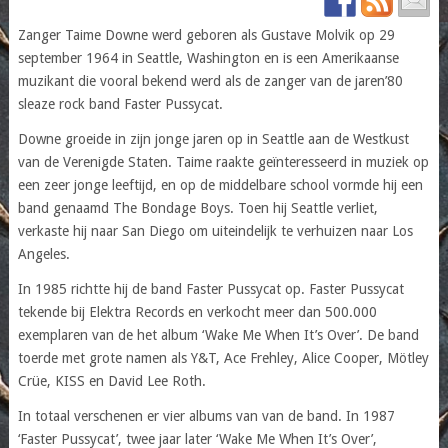
Zanger Taime Downe werd geboren als Gustave Molvik op 29
september 1964 in Seattle, Washington en is een Amerikaanse
muzikant die vooral bekend werd als de zanger van de jaren’80
sleaze rock band Faster Pussycat.
Downe groeide in zijn jonge jaren op in Seattle aan de Westkust
van de Verenigde Staten. Taime raakte geïnteresseerd in muziek op
een zeer jonge leeftijd, en op de middelbare school vormde hij een
band genaamd The Bondage Boys. Toen hij Seattle verliet,
verkaste hij naar San Diego om uiteindelijk te verhuizen naar Los
Angeles.
In 1985 richtte hij de band Faster Pussycat op. Faster Pussycat
tekende bij Elektra Records en verkocht meer dan 500.000
exemplaren van de het album ‘Wake Me When It’s Over’. De band
toerde met grote namen als Y&T, Ace Frehley, Alice Cooper, Mötley
Crüe, KISS en David Lee Roth.
In totaal verschenen er vier albums van van de band. In 1987
‘Faster Pussycat’, twee jaar later ‘Wake Me When It’s Over’,