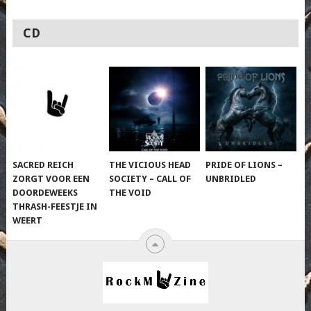
CD
SACRED REICH
THE VICIOUS HEAD
PRIDE OF LIONS –
ZORGT VOOR EEN
SOCIETY – CALL OF
UNBRIDLED
DOORDEWEEKS
THE VOID
THRASH-FEESTJE IN
WEERT