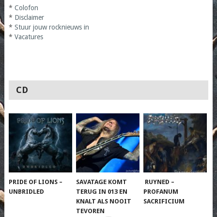
*
Colofon
*
Disclaimer
*
Stuur jouw rocknieuws in
*
Vacatures
CD
PRIDE OF LIONS –
SAVATAGE KOMT
RUYNED –
UNBRIDLED
TERUG IN 013 EN
PROFANUM
KNALT ALS NOOIT
SACRIFICIUM
TEVOREN