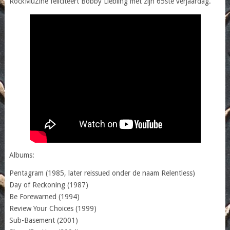
RockMuZine feliciteert Bobby Liebling met zijn 65ste verjaardag.
Albums:
Pentagram (1985, later reissued onder de naam Relentless)
Day of Reckoning (1987)
Be Forewarned (1994)
Review Your Choices (1999)
Sub-Basement (2001)