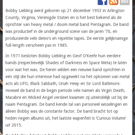
Bobby Liebling werd geboren op 21 december 1953 in Arlington
County, Virginia, Verenigde Staten en is het best bekend als de
oprichter van heavy metal / doom metal band Pentagram. De band
was productief in de underground scene van de jaren ’70, en
produceerde vele demo’s en repetitie tapes. De eerste gelijknamige
full-length verscheen pas in 1985.
In 1971 besloten Bobby Liebling en Geof O’Keefe hun eerdere
bands (respectievelijk Shades of Darkness en Space Meta) te laten
voor wat het was. De heren wilden een nieuwe band oprichten in
een stijl die hun interesse had opgewekt na het opkomen van metal
acts als UFO, Black Sabbath, Uriah Heep en Sir Lord Baltimore.
Hoewel de band in de begin periode vele namen als Virgin Death,
Macabre en Wicked Angel versleet kwamen zij uiteindelijk uit bij de
naam Pentagram. De band kende tal van personeel wisselingen en
alleen Bobby was de constante factor. De band bracht tot op
heden negen albums uit, het laatste wapenfeit is ‘Curious Volume’
uit 2015.