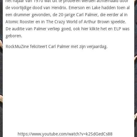
het najaar van 1970 wat uit te proberen werden achterhaald door
de voortijdige dood van Hendrix. Emerson en Lake hadden toen al
een drummer gevonden, de 20-jarige Carl Palmer, die eerder al in
Atomic Rooster en in The Crazy World of Arthur Brown speelde.
De auditie van Palmer verliep goed, ook hier klikte het en ELP was
geboren.
RockMuZine feliciteert Carl Palmer met zijn verjaardag.
https://www.youtube.com/watch?v=k2SdGedCs88