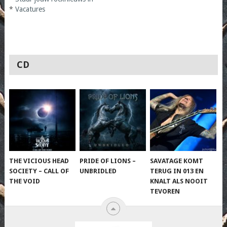
*
Vacatures
CD
THE VICIOUS HEAD
PRIDE OF LIONS –
SAVATAGE KOMT
SOCIETY – CALL OF
UNBRIDLED
TERUG IN 013 EN
THE VOID
KNALT ALS NOOIT
TEVOREN