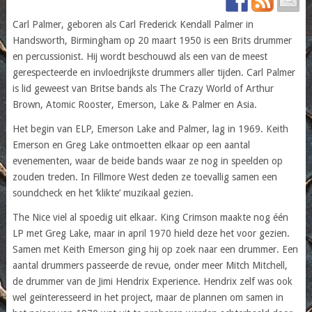
Carl Palmer, geboren als Carl Frederick Kendall Palmer in
Handsworth, Birmingham op 20 maart 1950 is een Brits drummer
en percussionist. Hij wordt beschouwd als een van de meest
gerespecteerde en invloedrijkste drummers aller tijden. Carl Palmer
is lid geweest van Britse bands als The Crazy World of Arthur
Brown, Atomic Rooster, Emerson, Lake & Palmer en Asia.
Het begin van ELP, Emerson Lake and Palmer, lag in 1969. Keith
Emerson en Greg Lake ontmoetten elkaar op een aantal
evenementen, waar de beide bands waar ze nog in speelden op
zouden treden. In Fillmore West deden ze toevallig samen een
soundcheck en het ‘klikte’ muzikaal gezien.
The Nice viel al spoedig uit elkaar. King Crimson maakte nog één
LP met Greg Lake, maar in april 1970 hield deze het voor gezien.
Samen met Keith Emerson ging hij op zoek naar een drummer. Een
aantal drummers passeerde de revue, onder meer Mitch Mitchell,
de drummer van de Jimi Hendrix Experience. Hendrix zelf was ook
wel geïnteresseerd in het project, maar de plannen om samen in