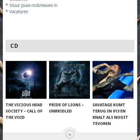
*
Stuur jouw rocknieuws in
*
Vacatures
CD
THE VICIOUS HEAD
PRIDE OF LIONS –
SAVATAGE KOMT
SOCIETY – CALL OF
UNBRIDLED
TERUG IN 013 EN
THE VOID
KNALT ALS NOOIT
TEVOREN