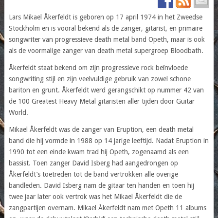
Lars Mikael Åkerfeldt is geboren op 17 april 1974 in het Zweedse
Stockholm en is vooral bekend als de zanger, gitarist, en primaire
songwriter van progressieve death metal band Opeth, maar is ook
als de voormalige zanger van death metal supergroep Bloodbath.
Åkerfeldt staat bekend om zijn progressieve rock beïnvloede
songwriting stijl en zijn veelvuldige gebruik van zowel schone
bariton en grunt. Åkerfeldt werd gerangschikt op nummer 42 van
de 100 Greatest Heavy Metal gitaristen aller tijden door Guitar
World.
Mikael Åkerfeldt was de zanger van Eruption, een death metal
band die hij vormde in 1988 op 14 jarige leeftijd. Nadat Eruption in
1990 tot een einde kwam trad hij Opeth, zogenaamd als een
bassist. Toen zanger David Isberg had aangedrongen op
Åkerfeldt’s toetreden tot de band vertrokken alle overige
bandleden. David Isberg nam de gitaar ten handen en toen hij
twee jaar later ook vertrok was het Mikael Åkerfeldt die de
zangpartijen overnam. Mikael Åkerfeldt nam met Opeth 11 albums