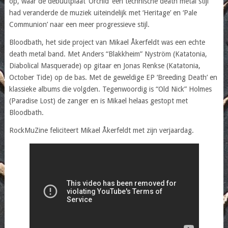
op, waar de debuutplaat ‘Orchid’ een technische death metal stijl
had veranderde de muziek uiteindelijk met ‘Heritage’ en ‘Pale
Communion’ naar een meer progressieve stijl.
Bloodbath, het side project van Mikael Åkerfeldt was een echte
death metal band. Met Anders “Blakkheim” Nyström (Katatonia,
Diabolical Masquerade) op gitaar en Jonas Renkse (Katatonia,
October Tide) op de bas. Met de geweldige EP ‘Breeding Death’ en
klassieke albums die volgden. Tegenwoordig is “Old Nick” Holmes
(Paradise Lost) de zanger en is Mikael helaas gestopt met
Bloodbath.
RockMuZine feliciteert Mikael Åkerfeldt met zijn verjaardag.