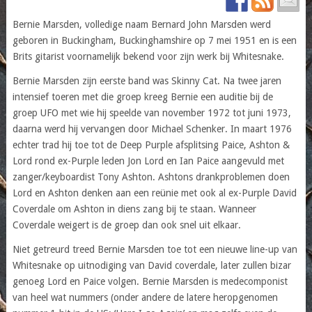
Bernie Marsden, volledige naam Bernard John Marsden werd
geboren in Buckingham, Buckinghamshire op 7 mei 1951 en is een
Brits gitarist voornamelijk bekend voor zijn werk bij Whitesnake.
Bernie Marsden zijn eerste band was Skinny Cat. Na twee jaren
intensief toeren met die groep kreeg Bernie een auditie bij de
groep UFO met wie hij speelde van november 1972 tot juni 1973,
daarna werd hij vervangen door Michael Schenker. In maart 1976
echter trad hij toe tot de Deep Purple afsplitsing Paice, Ashton &
Lord rond ex-Purple leden Jon Lord en Ian Paice aangevuld met
zanger/keyboardist Tony Ashton. Ashtons drankproblemen doen
Lord en Ashton denken aan een reünie met ook al ex-Purple David
Coverdale om Ashton in diens zang bij te staan. Wanneer
Coverdale weigert is de groep dan ook snel uit elkaar.
Niet getreurd treed Bernie Marsden toe tot een nieuwe line-up van
Whitesnake op uitnodiging van David coverdale, later zullen bizar
genoeg Lord en Paice volgen. Bernie Marsden is medecomponist
van heel wat nummers (onder andere de latere heropgenomen