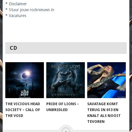
*
Disclaimer
*
Stuur jouw rocknieuws in
*
Vacatures
CD
THE VICIOUS HEAD
PRIDE OF LIONS –
SAVATAGE KOMT
SOCIETY – CALL OF
UNBRIDLED
TERUG IN 013 EN
THE VOID
KNALT ALS NOOIT
TEVOREN