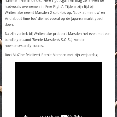
nummer 1-hit in de US: ‘Here I go Again’ en mag zelfs even de
leadvocals overnemen in ‘Free Flight’. Tijdens zijn tijd bij
Whitesnake neemt Marsden 2 solo-lp’s op: ‘Look at me now’ en
‘And about time too’ die het vooral op de Japanse markt goed
doen.
Na zijn vertrek bij Whitesnake probeert Marsden het even met een
bandje genaamd ‘Bernie Marsden’s S.O.S.’, zonder
noemenswaardig succes.
RockMuZine feliciteert Bernie Marsden met zijn verjaardag.