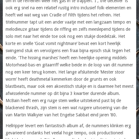
om in de refreinen weer het gas in te trappen. ‘I , the deceiver’ is
ook erg snel na een relatief rustig intro inclusief folk-elementen en
heeft wel wat weg van Cradle of Filth tijdens het refrein. Het
titelnummer tapt uit een ander vaatje met een langzaam tempo en
melodieuze gitaar tijdens de riffing en zelfs meeslepend tijdens de
solo met naar het einde toe ook nog een stukje doedelzak. Het
korte en snelle ‘Goat vomit nightmare’ bevat een kort heerlijk
swingend stuk en vervolgens een fraai bijna episch stuk tegen het
einde. ‘The hissing marshes’ heeft een heerlijke opening middels
Motorhead-bas-en gitaarriff welke beide in de loop van dit nummer
nog een keer terug komen. Het lange afsluitende ‘Mester stoor
worm’ heeft deathmetal kenmerken door de grunts en ook
blastbeats, maar ook een akoestisch stukje en is daarmee het meest
afwisselende nummer op dit bijna 3 kwartier durende album.
McBain heeft een erg ruige stem welke uitstekend past bij de
blackened thrash, zijn stem is een wat ruigere uitvoering van die
van Martin Walkyier van het Engelse Sabbat eind jaren ’80.
Hellripper levert een fantastisch album af, de nummers klinken erg
gevarieerd ondanks het veelal hoge tempo, ook productioneel