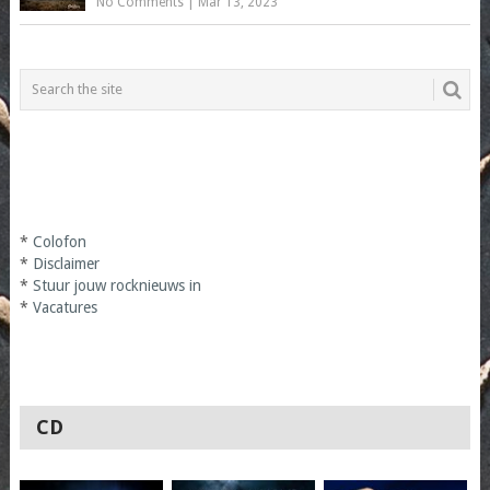
No Comments
|
Mar 13, 2023
*
Colofon
*
Disclaimer
*
Stuur jouw rocknieuws in
*
Vacatures
CD