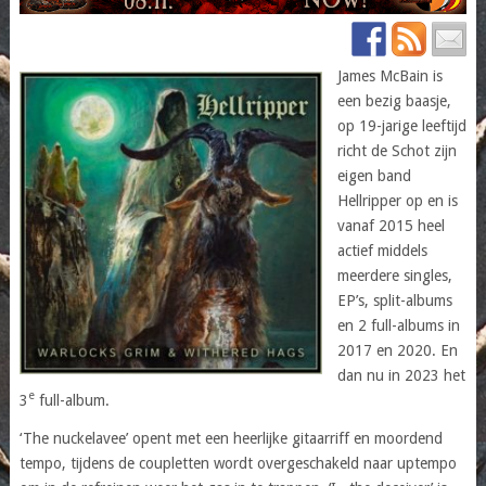
James McBain is
een bezig baasje,
op 19-jarige leeftijd
richt de Schot zijn
eigen band
Hellripper op en is
vanaf 2015 heel
actief middels
meerdere singles,
EP’s, split-albums
en 2 full-albums in
2017 en 2020. En
dan nu in 2023 het
e
3
full-album.
‘The nuckelavee’ opent met een heerlijke gitaarriff en moordend
tempo, tijdens de coupletten wordt overgeschakeld naar uptempo