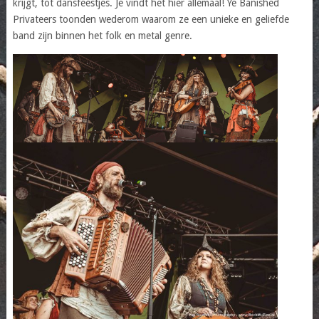
krijgt, tot dansfeestjes. Je vindt het hier allemaal! Ye Banished
Privateers toonden wederom waarom ze een unieke en geliefde
band zijn binnen het folk en metal genre.