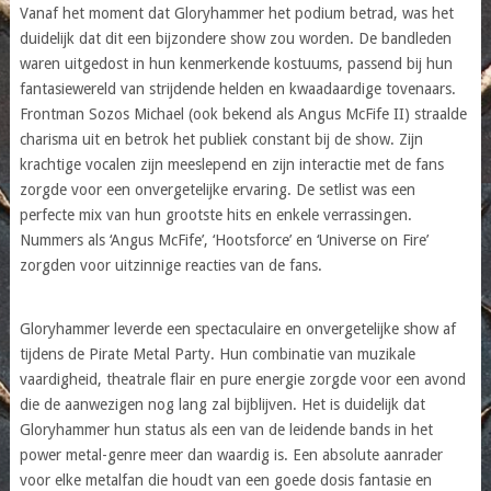
Vanaf het moment dat Gloryhammer het podium betrad, was het
duidelijk dat dit een bijzondere show zou worden. De bandleden
waren uitgedost in hun kenmerkende kostuums, passend bij hun
fantasiewereld van strijdende helden en kwaadaardige tovenaars.
Frontman Sozos Michael (ook bekend als Angus McFife II) straalde
charisma uit en betrok het publiek constant bij de show. Zijn
krachtige vocalen zijn meeslepend en zijn interactie met de fans
zorgde voor een onvergetelijke ervaring. De setlist was een
perfecte mix van hun grootste hits en enkele verrassingen.
Nummers als ‘Angus McFife’, ‘Hootsforce’ en ‘Universe on Fire’
zorgden voor uitzinnige reacties van de fans.
Gloryhammer leverde een spectaculaire en onvergetelijke show af
tijdens de Pirate Metal Party. Hun combinatie van muzikale
vaardigheid, theatrale flair en pure energie zorgde voor een avond
die de aanwezigen nog lang zal bijblijven. Het is duidelijk dat
Gloryhammer hun status als een van de leidende bands in het
power metal-genre meer dan waardig is. Een absolute aanrader
voor elke metalfan die houdt van een goede dosis fantasie en