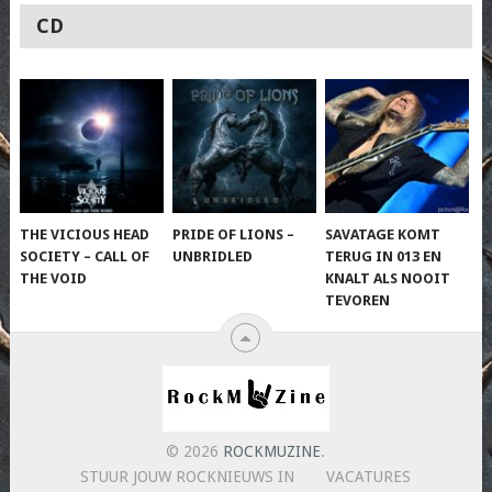
CD
THE VICIOUS HEAD
PRIDE OF LIONS –
SAVATAGE KOMT
SOCIETY – CALL OF
UNBRIDLED
TERUG IN 013 EN
THE VOID
KNALT ALS NOOIT
TEVOREN
© 2026
ROCKMUZINE
.
STUUR JOUW ROCKNIEUWS IN
VACATURES