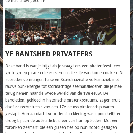
de hele show goed in!
YE BANISHED PRIVATEERS
Deze band is wat je krijgt als je vraagt om een piratenfeest: een
grote groep piraten die er even een feestje van komen maken. De
zeelieden vermengen Ierse en Scandinavische volksmuziek met
rauwe punkenergie tot stormachtige zeemansliederen die je mee
terug nemen naar de wrede wereld van de 18e eeuw. De
bandleden, gekleed in historische piratenkostuums, zagen eruit
alsof ze rechtstreeks van een 17e-eeuws piratenschip waren
gestapt. Hun aandacht voor detail in kleding was opmerkelijk en
droeg bij aan de authentieke sfeer van hun optreden. Met een
“dronken zeeman” die een glazen fles op hun hoofd geslagen