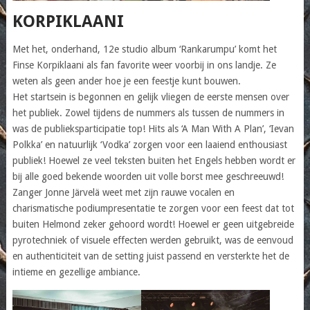
KORPIKLAANI
Met het, onderhand, 12e studio album ‘Rankarumpu’ komt het
Finse Korpiklaani als fan favorite weer voorbij in ons landje. Ze
weten als geen ander hoe je een feestje kunt bouwen.
Het startsein is begonnen en gelijk vliegen de eerste mensen over
het publiek. Zowel tijdens de nummers als tussen de nummers in
was de publieksparticipatie top! Hits als ‘A Man With A Plan’, ‘Ievan
Polkka’ en natuurlijk ‘Vodka’ zorgen voor een laaiend enthousiast
publiek! Hoewel ze veel teksten buiten het Engels hebben wordt er
bij alle goed bekende woorden uit volle borst mee geschreeuwd!
Zanger Jonne Järvelä weet met zijn rauwe vocalen en
charismatische podiumpresentatie te zorgen voor een feest dat tot
buiten Helmond zeker gehoord wordt! Hoewel er geen uitgebreide
pyrotechniek of visuele effecten werden gebruikt, was de eenvoud
en authenticiteit van de setting juist passend en versterkte het de
intieme en gezellige ambiance.