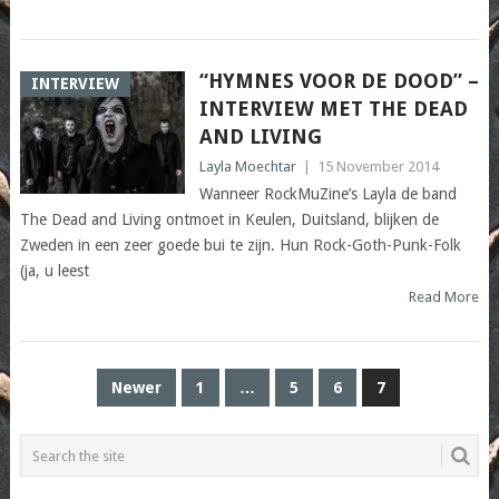
“HYMNES VOOR DE DOOD” –
INTERVIEW
INTERVIEW MET THE DEAD
AND LIVING
Layla Moechtar
|
15 November 2014
Wanneer RockMuZine’s Layla de band
The Dead and Living ontmoet in Keulen, Duitsland, blijken de
Zweden in een zeer goede bui te zijn. Hun Rock-Goth-Punk-Folk
(ja, u leest
Read More
POSTS
Newer
1
…
5
6
7
PAGINATION