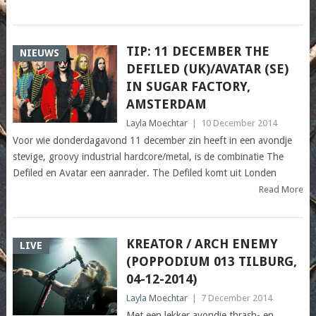
TIP: 11 DECEMBER THE
NIEUWS
DEFILED (UK)/AVATAR (SE)
IN SUGAR FACTORY,
AMSTERDAM
Layla Moechtar
|
10 December 2014
Voor wie donderdagavond 11 december zin heeft in een avondje
stevige, groovy industrial hardcore/metal, is de combinatie The
Defiled en Avatar een aanrader. The Defiled komt uit Londen
Read More
KREATOR / ARCH ENEMY
LIVE
(POPPODIUM 013 TILBURG,
04-12-2014)
Layla Moechtar
|
7 December 2014
Met een lekker avondje thrash- en