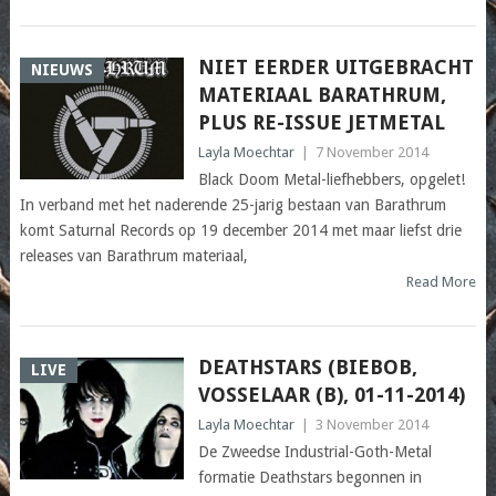
NIET EERDER UITGEBRACHT
NIEUWS
MATERIAAL BARATHRUM,
PLUS RE-ISSUE JETMETAL
Layla Moechtar
|
7 November 2014
Black Doom Metal-liefhebbers, opgelet!
In verband met het naderende 25-jarig bestaan van Barathrum
komt Saturnal Records op 19 december 2014 met maar liefst drie
releases van Barathrum materiaal,
Read More
DEATHSTARS (BIEBOB,
LIVE
VOSSELAAR (B), 01-11-2014)
Layla Moechtar
|
3 November 2014
De Zweedse Industrial-Goth-Metal
formatie Deathstars begonnen in