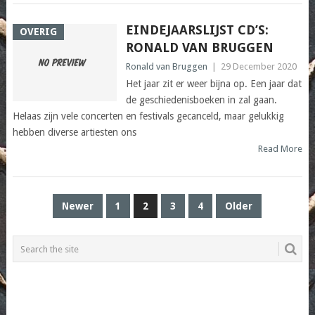
EINDEJAARSLIJST CD’S:
OVERIG
RONALD VAN BRUGGEN
Ronald van Bruggen
|
29 December 2020
Het jaar zit er weer bijna op. Een jaar dat
de geschiedenisboeken in zal gaan.
Helaas zijn vele concerten en festivals gecanceld, maar gelukkig
hebben diverse artiesten ons
Read More
POSTS
Newer
1
2
3
4
Older
PAGINATION