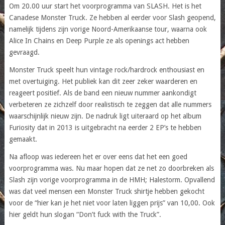
Om 20.00 uur start het voorprogramma van SLASH. Het is het
Canadese Monster Truck. Ze hebben al eerder voor Slash geopend,
namelijk tijdens zijn vorige Noord-Amerikaanse tour, waarna ook
Alice In Chains en Deep Purple ze als openings act hebben
gevraagd.
Monster Truck speelt hun vintage rock/hardrock enthousiast en
met overtuiging. Het publiek kan dit zeer zeker waarderen en
reageert positief. Als de band een nieuw nummer aankondigt
verbeteren ze zichzelf door realistisch te zeggen dat alle nummers
waarschijnlijk nieuw zijn. De nadruk ligt uiteraard op het album
Furiosity dat in 2013 is uitgebracht na eerder 2 EP’s te hebben
gemaakt.
Na afloop was iedereen het er over eens dat het een goed
voorprogramma was. Nu maar hopen dat ze net zo doorbreken als
Slash zijn vorige voorprogramma in de HMH; Halestorm. Opvallend
was dat veel mensen een Monster Truck shirtje hebben gekocht
voor de “hier kan je het niet voor laten liggen prijs” van 10,00. Ook
hier geldt hun slogan “Don’t fuck with the Truck”.