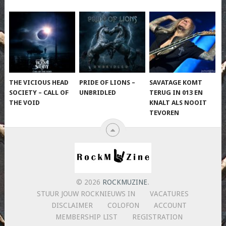
THE VICIOUS HEAD
PRIDE OF LIONS –
SAVATAGE KOMT
SOCIETY – CALL OF
UNBRIDLED
TERUG IN 013 EN
THE VOID
KNALT ALS NOOIT
TEVOREN
© 2026
ROCKMUZINE
.
STUUR JOUW ROCKNIEUWS IN
VACATURES
DISCLAIMER
COLOFON
ACCOUNT
MEMBERSHIP LIST
REGISTRATION