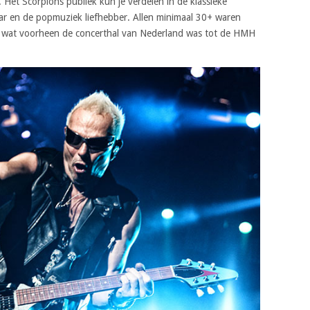
Het Scorpions publiek kun je verdelen in de klassieke
aar en de popmuziek liefhebber. Allen minimaal 30+ waren
 wat voorheen de concerthal van Nederland was tot de HMH