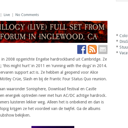
|
Live
|
No Comments
*
Colo
*
Disc
*
Stuu
*
Vaca
 in 2008 opgerichte Engelse hardrockband uit Cambridge. Ze
‘this might hurt’ in 2011 en ‘running with the dogs’ in 2014.
 ervaren support act is. Ze hebben al geopend voor Alice
Mötley Crüe, Slash en bij de Frantic Four Status Quo reunion.
taan waaronder Sonisphere, Download festival en Castle
een energiek optreden neer met hun AC/DC achtige hardrock.
mers luisteren lekker weg. Alleen het is onbekend en dan is
rlopig krijgen ze het voordeel van de twijfel. Ga de albums
lubshow bekijken.