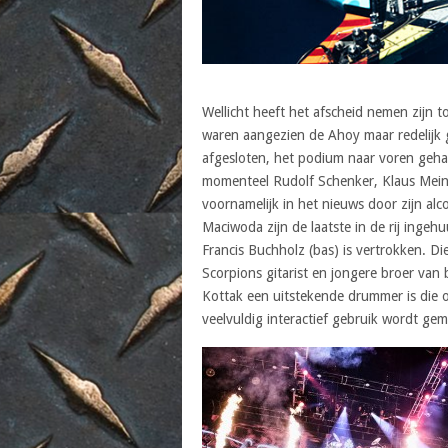
Wellicht heeft het afscheid nemen zijn t
waren aangezien de Ahoy maar redelijk g
afgesloten, het podium naar voren gehaal
momenteel Rudolf Schenker, Klaus Meine
voornamelijk in het nieuws door zijn al
Maciwoda zijn de laatste in de rij inge
Francis Buchholz (bas) is vertrokken. D
Scorpions gitarist en jongere broer va
Kottak een uitstekende drummer is die 
veelvuldig interactief gebruik wordt g