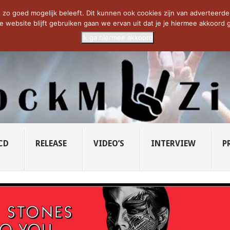
CIETY...
PRIDE OF LIONS – U...
SAVATAGE KOMT TERUG IN 0...
C
zo goed mogelijk beleeft. Dit kunnen ook cookies zijn van adverteerders 
e website blijft gebruiken gaan we ervan uit dat je je hiermee akkoord g
Ik ga hiermee akkoord
CD
RELEASE
VIDEO’S
INTERVIEW
P