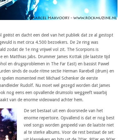
ol geëist en dacht een deel van het publiek dat ze al gestopt
evuld is met circa 4.500 bezoekers. De 2e ring was
d zodat de 1e ring vrijwel vol zit. The Scorpions is
 en Matthias Jabs. Drummer James Kottak (de laatste tijd
cohol en drugsproblemen in The Far East) en bassist Pawel
huurden sinds de oude ritme sectie Herman Rarebell (drum) en
ie spelen momenteel met Michael Schenker de eerste
n bandleider Rudolf. Nu moet wel gezegd worden dat James
ook nog eens een opvallende drumsolo weggeeft waarbij
emaakt van de enorme videowand achter hem.
De set bestaat uit een doorsnede van het
enorme repertoire. Opvallend is dat er nog best
veel songs worden gespeeld van de laatste niet
al te sterke albums. Voor de rest bestaat de set
uit klassiekers en hits uit de 70’er, 80’er en 90’er