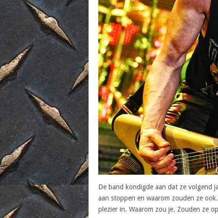
De band kondigde aan dat ze volgend ja
aan stoppen en waarom zouden ze ook. A
plezier in. Waarom zou je. Zouden ze 