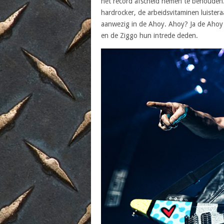
het record afscheid nemen te behouden. 
hardrocker, de arbeidsvitaminen luister
aanwezig in de Ahoy. Ahoy? Ja de Ahoy
en de Ziggo hun intrede deden.