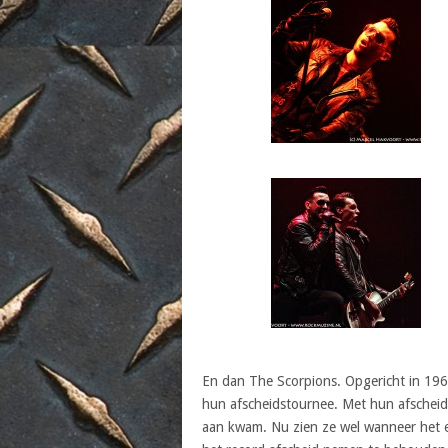
En dan The Scorpions. Opgericht in 196
hun afscheidstournee. Met hun afscheid
aan kwam. Nu zien ze wel wanneer het 