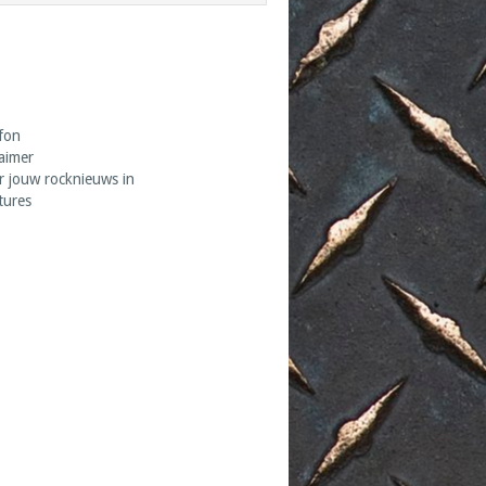
fon
laimer
r jouw rocknieuws in
tures