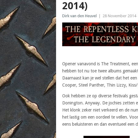
2014)
Dirk van den Heuvel
|
28 November 2014
Opener vanavond is The Treatment, een
hebben tot nu toe twee albums gemaakt; 
Daarnaast kan je wel stellen dat het een
Cooper, Steel Panther, Thin Lizzy, Kiss/
Ook hebben ze op diverse festivals ges
Donington. Anyway. De jochies zetten 
Het klonk zeker niet verkeerd en de num
het lastig om een oordeel te vellen. Voo
eens beluisteren en dan eventueel een c