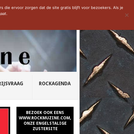
D VAN DE WEEK: SLEEPING...
die ervoor zorgen dat de site gratis blijft voor bezoekers. Als je
aat.
RIJSVRAAG
ROCKAGENDA
BEZOEK OOK EENS
WWW.ROCKMUZINE.COM,
ONZE ENGELSTALIGE
ZUSTERSITE