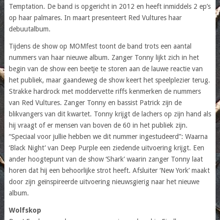
Temptation. De band is opgericht in 2012 en heeft inmiddels 2 ep’s
op haar palmares. In maart presenteert Red Vultures haar
debuutalbum.
Tijdens de show op MOMfest toont de band trots een aantal
nummers van haar nieuwe album. Zanger Tonny lijkt zich in het
begin van de show een beetje te storen aan de lauwe reactie van
het publiek, maar gaandeweg de show keert het speelplezier terug.
Strakke hardrock met moddervette riffs kenmerken de nummers
van Red Vultures. Zanger Tonny en bassist Patrick zijn de
blikvangers van dit kwartet. Tonny krijgt de lachers op zijn hand als
hij vraagt of er mensen van boven de 60 in het publiek zijn.
“Speciaal voor jullie hebben we dit nummer ingestudeerd”: Waarna
‘Black Night’ van Deep Purple een ziedende uitvoering krijgt. Een
ander hoogtepunt van de show ‘Shark’ waarin zanger Tonny laat
horen dat hij een behoorlijke strot heeft. Afsluiter ‘New York’ maakt
door zijn geïnspireerde uitvoering nieuwsgierig naar het nieuwe
album.
Wolfskop