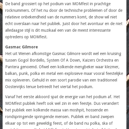
De band grossiert op het podium van MOMfest in prachtige
rocknummers. Of het nu door de technische problemen of door de
relatieve onbekendheid van de nummers komt, de show wil niet
echt overslaan naar het publiek. Juist door het avontuur en de niet
alledaagse stijl is dit muzikaal een van de meest interessante
optredens op MOMfest.
Gasmac Gilmore
Het uit Wenen afkomstige Gasmac Gilmore wordt wel een kruising
tussen Gogol Bordello, System Of A Down, Kaizers Orchestra en
Pantera genoemd. Ofwel een kolkende mengbeker waar klezmer,
balkan, punk, polka en metal een explosieve maar vooral feestelijke
mix opleveren. Gehuld in een soort parodie van een traditioneel
Oostenrijks tenue betreedt het viertal het podium.
Vanaf het eerste akkoord spat de energie van het podium af. Het
MOMfest publiek heeft ook wel zin in een feestje. Dus verandert
het publiek een kolkende massa van moshpit, hossende en
rondspringende springende mensen. Publiek en band zwepen
elkaar op tot een geweldig feest, of de band nu polka, ska of