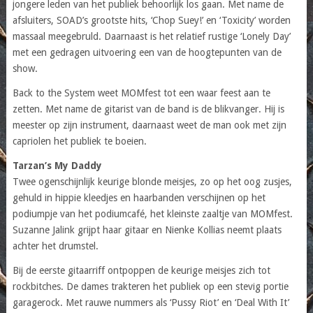
jongere leden van het publiek behoorlijk los gaan. Met name de
afsluiters, SOAD’s grootste hits, ‘Chop Suey!’ en ‘Toxicity’ worden
massaal meegebruld. Daarnaast is het relatief rustige ‘Lonely Day’
met een gedragen uitvoering een van de hoogtepunten van de
show.
Back to the System weet MOMfest tot een waar feest aan te
zetten. Met name de gitarist van de band is de blikvanger. Hij is
meester op zijn instrument, daarnaast weet de man ook met zijn
capriolen het publiek te boeien.
Tarzan’s My Daddy
Twee ogenschijnlijk keurige blonde meisjes, zo op het oog zusjes,
gehuld in hippie kleedjes en haarbanden verschijnen op het
podiumpje van het podiumcafé, het kleinste zaaltje van MOMfest.
Suzanne Jalink grijpt haar gitaar en Nienke Kollias neemt plaats
achter het drumstel.
Bij de eerste gitaarriff ontpoppen de keurige meisjes zich tot
rockbitches. De dames trakteren het publiek op een stevig portie
garagerock. Met rauwe nummers als ‘Pussy Riot’ en ‘Deal With It’