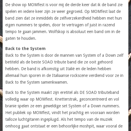
De show op MOMfest is voor mij de derde keer dat ik de band zie
spelen en iedere keer zijn ze weer gegroeid. Op MOMfest laat de
band zien dat ze inmiddels de zelfverzekerdheid hebben met hun
eigen nummers te spelen, door te vertragen of juist in razend
tempo te gaan jammen. Wolfskop is absoluut een band om in de
gaten te houden.
Back to the System
Back to the System is door de mannen van System of a Down zelf
betiteld als de beste SOAD tribute band die ze ooit gehoord
hebben. De band is afkomstig uit Italië en de leden hebben
allemaal hun sporen in de Italiaanse rockscene verdiend voor ze in
Back to the System samenkwamen.
Back to the System maakt zijn eretitel als DE SOAD tributeband
volledig waar op MOMfest. Knetterstrak, geconcentreerd en vol
branie spelen ze een geweldige set System of a Down nummers.
Het publiek op MOMfest, vindt het prachtig en vooraan worden
talloze luchtgitaren ingeplugd. Als het tempo van de muziek
omhoog gaat ontstaat er een behoorlijke moshpit, waar vooral de