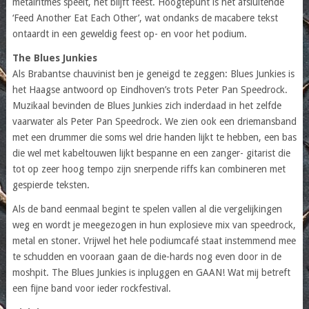
metalritmes speelt, het blijft feest. Hoogtepunt is het afsluitende
‘Feed Another Eat Each Other’, wat ondanks de macabere tekst
ontaardt in een geweldig feest op- en voor het podium.
The Blues Junkies
Als Brabantse chauvinist ben je geneigd te zeggen: Blues Junkies is
het Haagse antwoord op Eindhoven’s trots Peter Pan Speedrock.
Muzikaal bevinden de Blues Junkies zich inderdaad in het zelfde
vaarwater als Peter Pan Speedrock. We zien ook een driemansband
met een drummer die soms wel drie handen lijkt te hebben, een bas
die wel met kabeltouwen lijkt bespanne en een zanger- gitarist die
tot op zeer hoog tempo zijn snerpende riffs kan combineren met
gespierde teksten.
Als de band eenmaal begint te spelen vallen al die vergelijkingen
weg en wordt je meegezogen in hun explosieve mix van speedrock,
metal en stoner. Vrijwel het hele podiumcafé staat instemmend mee
te schudden en vooraan gaan de die-hards nog even door in de
moshpit. The Blues Junkies is inpluggen en GAAN! Wat mij betreft
een fijne band voor ieder rockfestival.