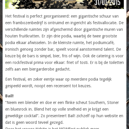
Het festival is perfect georganiseerd: een gigantische schuur van
een frambozenbedrijf is ontruimd en ingericht als festivallocatie. De
verschillende ruimtes zijn afgeschermd door gigantische muren van
houten fruitkratten. Er zijn drie podia, waarbij de twee grootste
podia elkaar afwisselen. In de kleinste ruimte, het podiumcafé,
ironisch genoeg zonder bar, speelt vooral aanstormend talent. De
keuze bij de bars is simpel, bier, fris of wijn. Ook de catering is voor
een rockfestival prima voor elkaar: friet of tosti. Er is bij de toiletten
zelfs aan een biergarderobe gedacht.
Een festival, en zeker eentje waar op meerdere podia tegelijk
gespeeld wordt, noopt een recensent tot keuzes.
Bail!
“Neem een blender en doe er een flinke scheut Southern, Stoner
en bluesrock in. Blend het op volle snelheid en je krijgt een
geweldige cocktail”. Zo presenteert Bail! zichzelf op hun website en
dat is geen woord teveel gezegd.
Door het vroege tijdstip is het MOMfest publiek meer