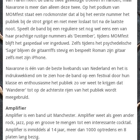
Navarone is meer dan alleen deze twee. Op het podium van
MOMfest staat een rockmonster dat al bij het eerste nummer het
publiek bij de strot grijpt en niet meer loslaat tot na de laatste
noot. Speelt de band bij een reguliere set nog wel eens een van
haar prachtige rustige nummers als ‘December’, tijdens MOMfest
blijft het gaspedaal ver ingeduwd. Zelfs tijdens het psychedelische
‘Sage’ blijven de gitaarriffs stevig en bespeelt Roman zijn gitaar
zelfs met zijn iPhone.
Navarone is één van de beste livebands van Nederland en het is
indrukwekkend om te zien hoe de band op een festival door hun
klasse en enthousiasme het publiek zo ver weet te krijgen dat
‘Wanderer’ tot op de achterste rijen van het publiek wordt
meegebruld.
Amplifier
Amplifier is een band uit Manchester. Amplifier weet als geen ander
rock, jazz, pop en groove te mengen tot een interessante cocktail.
Amplifier is inmiddels al 14 jaar, meer dan 1000 optredens en 8
platen lang bezig.