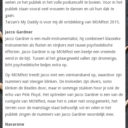
weten ze het publiek in het volle podiumcafé te boeien. Voor in het
publiek staan vooral veel vrouwen te dansen en uit hun dak te
gaan.
Tarzan’s My Daddy is voor mij dé ontdekking van MOMfest 2015.
Jacco Gardner
Jacco Gardner is een multi-instrumentalist, hij combineert klassieke
instrumenten als fluiten en strijkers met rauwe psychedelische
effecten. Jacco Gardner is op MOMfest een beetje een vreemde
eend in de bijt. Tussen al het gitaargeweld vallen zijn dromerige,
licht psychedelische liedjes extra op.
Op MOMfest treedt Jacco met een viermansband op, waardoor zijn
nummers wat steviger klinken. De invloeden zijn divers, soms
klinken de Beatles door, maar in sommige stukken hoor je ook de
echo van Pink Floyd. Het optreden van Jacco Gardner is een van de
rustigste van MOMfest, maar het is zeker niet onopgemerkt, het
terrein voor de mainstage staat behoorlijk vol en velen in het
publiek zingen de nummers van Jacco Gardner woordelijk mee.
Navarone