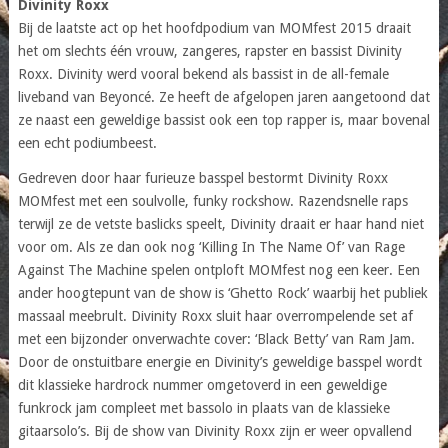
Divinity Roxx
Bij de laatste act op het hoofdpodium van MOMfest 2015 draait
het om slechts één vrouw, zangeres, rapster en bassist Divinity
Roxx. Divinity werd vooral bekend als bassist in de all-female
liveband van Beyoncé. Ze heeft de afgelopen jaren aangetoond dat
ze naast een geweldige bassist ook een top rapper is, maar bovenal
een echt podiumbeest.
Gedreven door haar furieuze basspel bestormt Divinity Roxx
MOMfest met een soulvolle, funky rockshow. Razendsnelle raps
terwijl ze de vetste baslicks speelt, Divinity draait er haar hand niet
voor om. Als ze dan ook nog ‘Killing In The Name Of’ van Rage
Against The Machine spelen ontploft MOMfest nog een keer. Een
ander hoogtepunt van de show is ‘Ghetto Rock’ waarbij het publiek
massaal meebrult. Divinity Roxx sluit haar overrompelende set af
met een bijzonder onverwachte cover: ‘Black Betty’ van Ram Jam.
Door de onstuitbare energie en Divinity’s geweldige basspel wordt
dit klassieke hardrock nummer omgetoverd in een geweldige
funkrock jam compleet met bassolo in plaats van de klassieke
gitaarsolo’s. Bij de show van Divinity Roxx zijn er weer opvallend