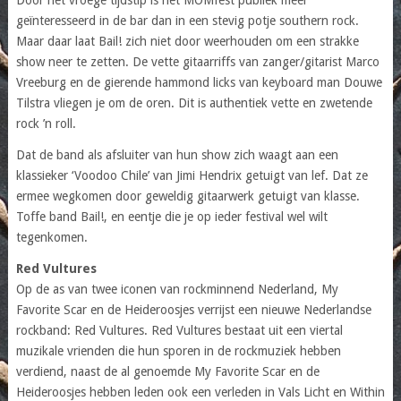
geïnteresseerd in de bar dan in een stevig potje southern rock.
Maar daar laat Bail! zich niet door weerhouden om een strakke
show neer te zetten. De vette gitaarriffs van zanger/gitarist Marco
Vreeburg en de gierende hammond licks van keyboard man Douwe
Tilstra vliegen je om de oren. Dit is authentiek vette en zwetende
rock ’n roll.
Dat de band als afsluiter van hun show zich waagt aan een
klassieker ‘Voodoo Chile’ van Jimi Hendrix getuigt van lef. Dat ze
ermee wegkomen door geweldig gitaarwerk getuigt van klasse.
Toffe band Bail!, en eentje die je op ieder festival wel wilt
tegenkomen.
Red Vultures
Op de as van twee iconen van rockminnend Nederland, My
Favorite Scar en de Heideroosjes verrijst een nieuwe Nederlandse
rockband: Red Vultures. Red Vultures bestaat uit een viertal
muzikale vrienden die hun sporen in de rockmuziek hebben
verdiend, naast de al genoemde My Favorite Scar en de
Heideroosjes hebben leden ook een verleden in Vals Licht en Within