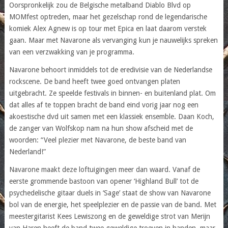
Oorspronkelijk zou de Belgische metalband Diablo Blvd op
MOMfest optreden, maar het gezelschap rond de legendarische
komiek Alex Agnew is op tour met Epica en laat daarom verstek
gaan. Maar met Navarone als vervanging kun je nauwelijks spreken
van een verzwakking van je programma.
Navarone behoort inmiddels tot de eredivisie van de Nederlandse
rockscene. De band heeft twee goed ontvangen platen
uitgebracht. Ze speelde festivals in binnen- en buitenland plat. Om
dat alles af te toppen bracht de band eind vorig jaar nog een
akoestische dvd uit samen met een klassiek ensemble. Daan Koch,
de zanger van Wolfskop nam na hun show afscheid met de
woorden: “Veel plezier met Navarone, de beste band van
Nederland!”
Navarone maakt deze loftuigingen meer dan waard. Vanaf de
eerste grommende bastoon van opener ‘Highland Bull’ tot de
psychedelische gitaar duels in ‘Sage’ staat de show van Navarone
bol van de energie, het speelplezier en de passie van de band. Met
meestergitarist Kees Lewiszong en de geweldige strot van Merijn
van Haren heeft de band twee geweldige troeven in handen, maar