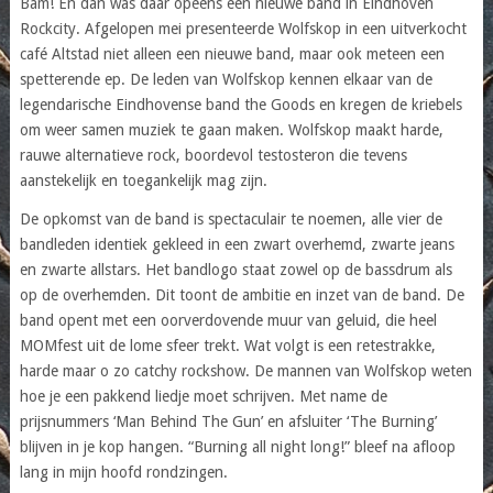
Bam! En dan was daar opeens een nieuwe band in Eindhoven
Rockcity. Afgelopen mei presenteerde Wolfskop in een uitverkocht
café Altstad niet alleen een nieuwe band, maar ook meteen een
spetterende ep. De leden van Wolfskop kennen elkaar van de
legendarische Eindhovense band the Goods en kregen de kriebels
om weer samen muziek te gaan maken. Wolfskop maakt harde,
rauwe alternatieve rock, boordevol testosteron die tevens
aanstekelijk en toegankelijk mag zijn.
De opkomst van de band is spectaculair te noemen, alle vier de
bandleden identiek gekleed in een zwart overhemd, zwarte jeans
en zwarte allstars. Het bandlogo staat zowel op de bassdrum als
op de overhemden. Dit toont de ambitie en inzet van de band. De
band opent met een oorverdovende muur van geluid, die heel
MOMfest uit de lome sfeer trekt. Wat volgt is een retestrakke,
harde maar o zo catchy rockshow. De mannen van Wolfskop weten
hoe je een pakkend liedje moet schrijven. Met name de
prijsnummers ‘Man Behind The Gun’ en afsluiter ‘The Burning’
blijven in je kop hangen. “Burning all night long!” bleef na afloop
lang in mijn hoofd rondzingen.