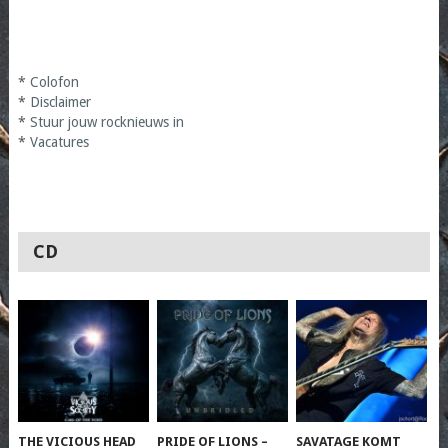
*
Colofon
*
Disclaimer
*
Stuur jouw rocknieuws in
*
Vacatures
CD
THE VICIOUS HEAD
PRIDE OF LIONS –
SAVATAGE KOMT