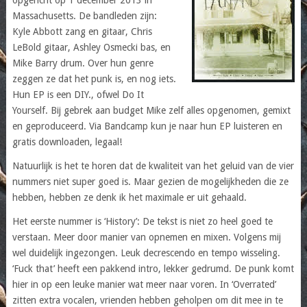
Massachusetts. De bandleden zijn:
Kyle Abbott zang en gitaar, Chris
LeBold gitaar, Ashley Osmecki bas, en
Mike Barry drum. Over hun genre
zeggen ze dat het punk is, en nog iets.
Hun EP is een DIY., ofwel Do It
Yourself. Bij gebrek aan budget Mike zelf alles opgenomen, gemixt
en geproduceerd. Via Bandcamp kun je naar hun EP luisteren en
gratis downloaden, legaal!
Natuurlijk is het te horen dat de kwaliteit van het geluid van de vier
nummers niet super goed is. Maar gezien de mogelijkheden die ze
hebben, hebben ze denk ik het maximale er uit gehaald.
Het eerste nummer is ‘History’: De tekst is niet zo heel goed te
verstaan. Meer door manier van opnemen en mixen. Volgens mij
wel duidelijk ingezongen. Leuk decrescendo en tempo wisseling.
‘Fuck that’ heeft een pakkend intro, lekker gedrumd. De punk komt
hier in op een leuke manier wat meer naar voren. In ‘Overrated’
zitten extra vocalen, vrienden hebben geholpen om dit mee in te