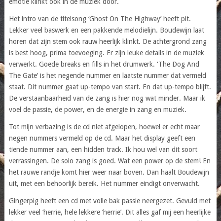
emotie klinkt ook in de muziek door.
Het intro van de titelsong ‘Ghost On The Highway’ heeft pit.
Lekker veel baswerk en een pakkende melodielijn. Boudewijn laat
horen dat zijn stem ook rauw heerlijk klinkt. De achtergrond zang
is best hoog, prima toevoeging. Er zijn leuke details in de muziek
verwerkt. Goede breaks en fills in het drumwerk. ‘The Dog And
The Gate’ is het negende nummer en laatste nummer dat vermeld
staat. Dit nummer gaat up-tempo van start. En dat up-tempo blijft.
De verstaanbaarheid van de zang is hier nog wat minder. Maar ik
voel de passie, de power, en de energie in zang en muziek.
Tot mijn verbazing is de cd niet afgelopen, hoewel er echt maar
negen nummers vermeld op de cd. Maar het display geeft een
tiende nummer aan, een hidden track. Ik hou wel van dit soort
verrassingen. De solo zang is goed. Wat een power op de stem! En
het rauwe randje komt hier weer naar boven. Dan haalt Boudewijn
uit, met een behoorlijk bereik. Het nummer eindigt onverwacht.
Gingerpig heeft een cd met volle bak passie neergezet. Gevuld met
lekker veel ‘herrie, hele lekkere ‘herrie’. Dit alles gaf mij een heerlijke