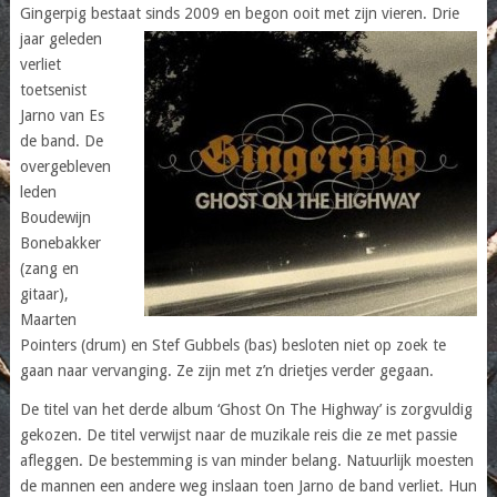
Gingerpig bestaat sinds 2009 en begon
ooit met zijn vieren. Drie
jaar geleden
verliet
toetsenist
Jarno van Es
de band. De
overgebleven
leden
Boudewijn
Bonebakker
(zang en
gitaar),
Maarten
Pointers (drum) en Stef Gubbels (bas) besloten niet op zoek te
gaan naar vervanging. Ze zijn met z’n drietjes verder gegaan.
De titel van het derde album ‘Ghost On The Highway’ is zorgvuldig
gekozen. De titel verwijst naar de muzikale reis die ze met passie
afleggen. De bestemming is van minder belang. Natuurlijk moesten
de mannen een andere weg inslaan toen Jarno de band verliet. Hun