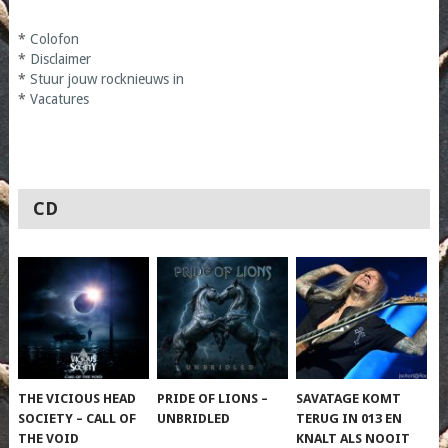
*
Colofon
*
Disclaimer
*
Stuur jouw rocknieuws in
*
Vacatures
CD
THE VICIOUS HEAD
PRIDE OF LIONS –
SAVATAGE KOMT
SOCIETY – CALL OF
UNBRIDLED
TERUG IN 013 EN
THE VOID
KNALT ALS NOOIT