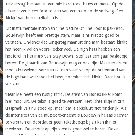
‘reisverslag’ bestaat uit een mix hard rock, blues en metal. Op de
albumcover is een foto te zien van een auto op de snelweg. Een
‘kiekje’ van hun muzikale reis.
Dit instrumentale intro van ‘The Nature Of The Fool’ is pakkend.
Boudewijn heeft een prettige stem, maar is hij niet zo goed te
verstaan. Ondanks dat Gingerpig maar uit drie man bestaat, klinkt
het heerlijk vol en vooral lekker veel. De high hats hebben een
hoofdrol in het intro van ‘Stay Down’. Stef laat een gaaf basloopje
horen. De gitaarrif van Boudewijn mag er ook zijn. Maarten drumt
mooi afwisselend, soms strak, dan weer vol op de buitenrand van
de high hats waardoor het beetje bombastisch klinkt. Daar hou ik
wel van!
‘Hear Me’ heeft een rustig intro. De stem van Bonebakker komt
hier mooi uit. De tekst is goed te verstaan. Het lichte slisje in zijn
uitspraak valt nu goed op, maar dat is absoluut niet hinderlijk. Als
de intensiteit van de muziek toeneemt is Boudewijn helaas slechter
te verstaan en doordat er geen tekstboekje bij zit kan ik niet
meelezen. De emotie op zijn stem is goed wel te horen. Deze