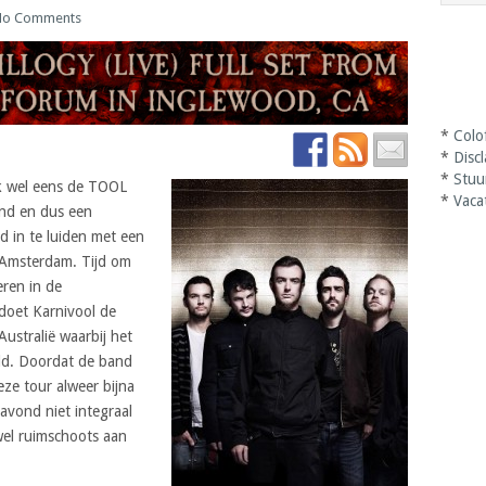
No Comments
*
Colo
*
Disc
*
Stuu
ok wel eens de TOOL
*
Vaca
ond en dus een
 in te luiden met een
 Amsterdam. Tijd om
eren in de
 doet Karnivool de
ustralië waarbij het
ld. Doordat de band
eze tour alweer bijna
avond niet integraal
wel ruimschoots aan