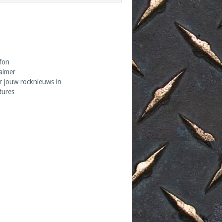
fon
laimer
r jouw rocknieuws in
tures