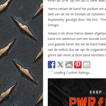
keren als ze er zijn (en dat is zeker waar
Hierna verlaat de band het podium om al
deel van de set en bestaat uit nummers 
‘Asymmetry’ gevolgd door ‘We Are’, ‘The 
Omega’.
Helaas is de show hierna alweer afgel
band ons wederom met een bezoek komt v
voorgaande keren dat we de band hebben
van de setlist) dus we zijn de volgende k
genre dan moet je deze band minstens ee
Loading Custom Ratings...