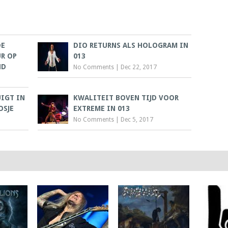
DE
DIO RETURNS ALS HOLOGRAM IN
R OP
013
ND
No Comments
|
Dec 22, 2017
UIGT IN
KWALITEIT BOVEN TIJD VOOR
OSJE
EXTREME IN 013
No Comments
|
Dec 5, 2017