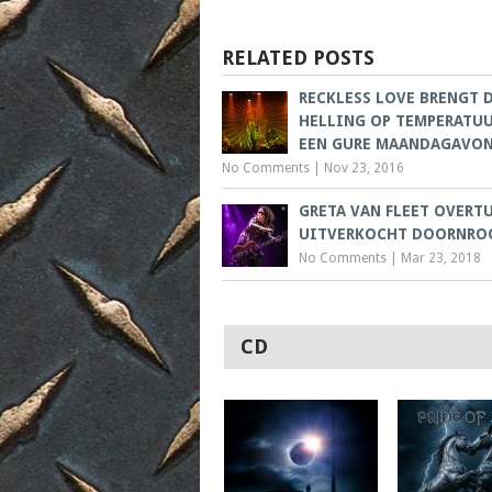
RELATED POSTS
RECKLESS LOVE BRENGT 
HELLING OP TEMPERATUU
EEN GURE MAANDAGAVO
No Comments
|
Nov 23, 2016
GRETA VAN FLEET OVERT
UITVERKOCHT DOORNRO
No Comments
|
Mar 23, 2018
CD