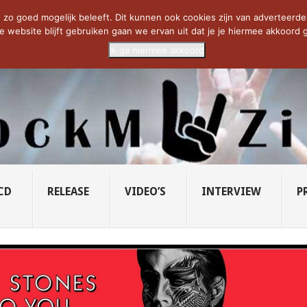
CIETY...
PRIDE OF LIONS – U...
SAVATAGE KOMT TERUG IN 0...
C
zo goed mogelijk beleeft. Dit kunnen ook cookies zijn van adverteerders 
e website blijft gebruiken gaan we ervan uit dat je je hiermee akkoord g
Ik ga hiermee akkoord
CD
RELEASE
VIDEO’S
INTERVIEW
P