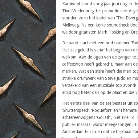
Karnivool stond vorig jaar juni nog in d
TivoliVredenburg ter promotie van ‘Asym
stonden ze in het kader van ‘The Diverg
Melkweg. Na een korte soundcheck door 
we door gitaristen Mark Hosking en Dr
De band start met een oud nummer ‘Fade’
Het zaalgeluid is vanaf het begin van d
welkom. Aan de ogen van de zanger te zi
coffeeshop heeft gebracht, maar aan de 
merken. Wat een stem heeft die man toch
strakke drumwerk van Steve Judd en moo
verzekerd van een muzikale top avond! 
altijd nog beter dan op de plaat en die
Het eerste deel van de set bestaat uit s
’Shutterspeed’, ’Roquefort’ en ‘Themat
achtereenvolgens ‘Goliath’, ‘Set Fire To 
publiek massaal wordt meegezongen. Tus
Amsterdam te zijn en dat ze blijkbaar to