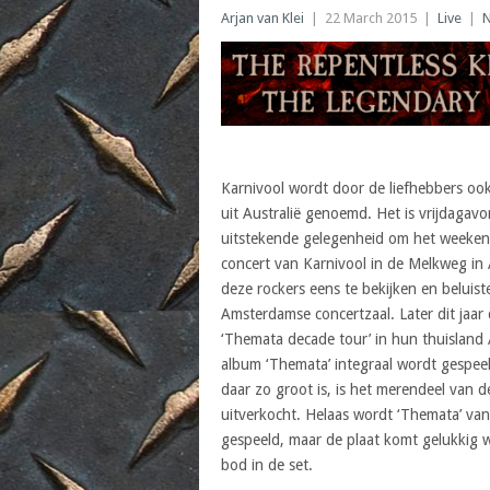
Arjan van Klei
|
22 March 2015
|
Live
|
Karnivool wordt door de liefhebbers o
uit Australië genoemd. Het is vrijdagav
uitstekende gelegenheid om het weekend
concert van Karnivool in de Melkweg in
deze rockers eens te bekijken en beluist
Amsterdamse concertzaal. Later dit jaar
‘Themata decade tour’ in hun thuisland A
album ‘Themata’ integraal wordt gespee
daar zo groot is, is het merendeel van d
uitverkocht. Helaas wordt ‘Themata’ van
gespeeld, maar de plaat komt gelukkig 
bod in de set.