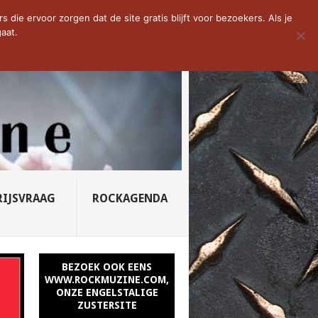
D VAN DE WEEK: SLEEPING...
die ervoor zorgen dat de site gratis blijft voor bezoekers. Als je
aat.
RIJSVRAAG
ROCKAGENDA
BEZOEK OOK EENS
WWW.ROCKMUZINE.COM,
ONZE ENGELSTALIGE
ZUSTERSITE