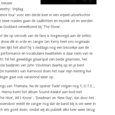
e nieuwe
metry’. Vrijdag
ence tour’ voor een derde keer in een vrijwel uitverkochte
twee roadies gaan de zaallichten en muziek uit en worden
ew Goddard verwelkomd bij ‘The Show’.
 die op verzoek van de fans is toegevoegd aan de setlist.
e show dik in orde en zanger Ian Kerry heet ons nogmaals
en lijkt het alsof hij ’s middags nog een bezoekje aan de
performance en vocabulaire kwaliteiten is daar niets van te
! Tel het geweldige gitaarspel van beide gitaristen, het
ie baslijnen van John Stockman daarbij op en je bent
De nummers van Karnivool doen het naar mijn mening live
 vlieger gaat ook vanavond weer op.
ongs van Themata. Na de opener ‘Fade’ volgen nog ‘C.O.T.E.’,
a’. Hierna komt het album ‘Sound Awake’ aan bod met
The Hive’, ‘All I Know’ , ‘Deadman’ en ‘New Day’, dat door het
sendoor meldt de zanger nog dat de band blij is om weer in
ch iets goed doen, omdat wij als publiek elke keer weer terug