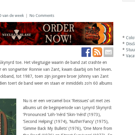
D van de week
|
No Comments
*
Colo
*
Disc
*
Stuu
*
Vaca
kynyrd toe. Het vliegtuigje waarin de band zat crashte en
 en songwriter Ronnie van Zant, kwam daarbij om het leven.
ckband, tot 1987, toen zijn jongere broer Johnny van Zant
dien toert de band weer en staan er inmiddels zo’n 60 albums
Nu is er een verzamel box ‘Reissues’
uit met zes
albums uit de beginperiode van Lynyrd Skynyrd:
‘Pronounced ‘Lĕh-‘nérd ‘Skin-‘nérd’ (1973),
‘Second Helping’ (1974), ‘Nuthin’Fancy’ (1975),
‘Gimme Back My Bullets’ (1976), ‘One More from