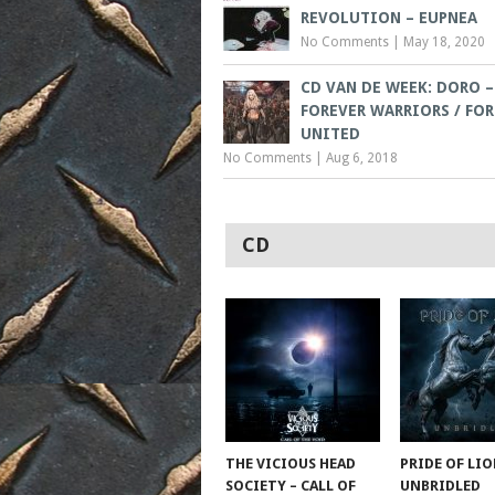
REVOLUTION – EUPNEA
No Comments
|
May 18, 2020
CD VAN DE WEEK: DORO –
FOREVER WARRIORS / FOR
UNITED
No Comments
|
Aug 6, 2018
CD
THE VICIOUS HEAD
PRIDE OF LIO
SOCIETY – CALL OF
UNBRIDLED