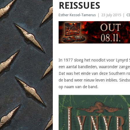
REISSUES
Esther Kessel-Tamerus
|
23 July 2015
|
C
In 1977 sloeg het noodlot voor Lynyrd S
een aantal bandleden, waaronder zanger
Dat was het einde van deze Southern ro
de band weer nieuw leven inblies. Sinds
op naam van de band.