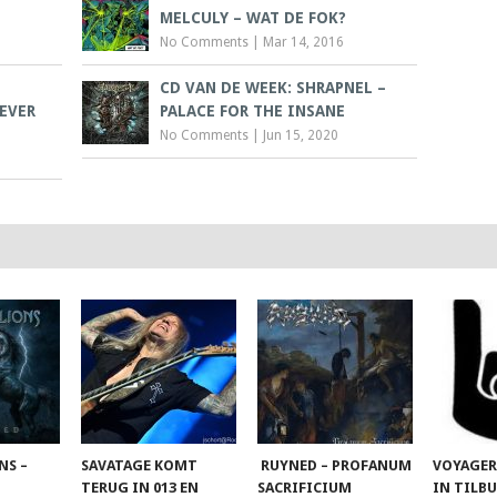
MELCULY – WAT DE FOK?
No Comments
|
Mar 14, 2016
CD VAN DE WEEK: SHRAPNEL –
EVER
PALACE FOR THE INSANE
No Comments
|
Jun 15, 2020
NS –
SAVATAGE KOMT
RUYNED – PROFANUM
VOYAGER
TERUG IN 013 EN
SACRIFICIUM
IN TILB