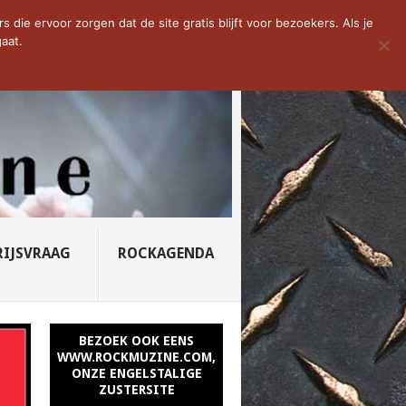
D VAN DE WEEK: SLEEPING...
die ervoor zorgen dat de site gratis blijft voor bezoekers. Als je
aat.
RIJSVRAAG
ROCKAGENDA
BEZOEK OOK EENS
WWW.ROCKMUZINE.COM,
ONZE ENGELSTALIGE
ZUSTERSITE