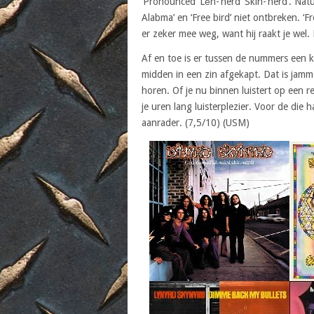
‘Pronounced ‘Lĕh-‘nérd ‘Skin-‘nérd’. Na
Alabma’ en ‘Free bird’ niet ontbreken. ‘
er zeker mee weg, want hij raakt je wel. 
Af en toe is er tussen de nummers een ko
midden in een zin afgekapt. Dat is jamme
horen. Of je nu binnen luistert op een 
je uren lang luisterplezier. Voor de die
aanrader. (7,5/10) (USM)