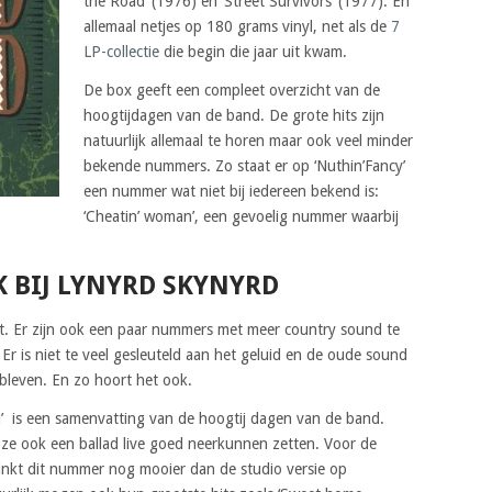
the Road’ (1976) en ‘Street Survivors’ (1977). En
allemaal netjes op 180 grams vinyl, net als de
7
LP-collectie
die begin die jaar uit kwam.
De box geeft een compleet overzicht van de
hoogtijdagen van de band. De grote hits zijn
natuurlijk allemaal te horen maar ook veel minder
bekende nummers. Zo staat er op ‘Nuthin’Fancy’
een nummer wat niet bij iedereen bekend is:
‘Cheatin’ woman’, een gevoelig nummer waarbij
 BIJ LYNYRD SKYNYRD
laat. Er zijn ook een paar nummers met meer country sound te
 Er is niet te veel gesleuteld aan het geluid en de oude sound
bleven. En zo hoort het ook.
’ is een samenvatting van de hoogtij dagen van de band.
 ze ook een ballad live goed neerkunnen zetten. Voor de
klinkt dit nummer nog mooier dan de studio versie op