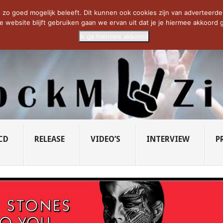
CIETY...
PRIDE OF LIONS – U...
SAVATAGE KOMT TERUG IN 0...
C
zo goed mogelijk beleeft. Dit kunnen ook cookies zijn van adverteerders 
e website blijft gebruiken gaan we ervan uit dat je je hiermee akkoord g
Ik ga hiermee akkoord
CD
RELEASE
VIDEO’S
INTERVIEW
P