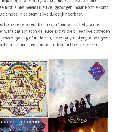
tuurlijk mogen ook hun grootste hits zoals ‘Sweet home
Free Bird’ is niet helemaal zuiver gezongen, maar Ronnie komt
De emotie in de stem is live duidelijk hoorbaar.
rt praatje te horen. Na ‘Travlin ’man wordt het praatje
r want dat zijn toch de leuke extra’s die bij een live optreden
regenachtige dag of in de zon, deze Lynyrd Skynyrd box geeft
 hard fan een must en voor de rock liefhebber zeker een