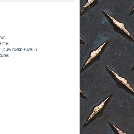
fon
laimer
r jouw rocknieuws in
tures