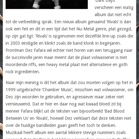
‘Dark Days’
verscheen een matig
album dat niet echt
tot de verbeelding sprak. Een nieuw album genaamd ‘Rivals’ is dan
ook een feit en dit in een tijd dat het Nu-Metal genre, plat gezegd,
op zijn gat ligt. ‘Rivals’ is opgenomen met dezelfde line-up zoals die
in 2003 eindigde en klinkt zoals de band klonk in beginjaren.
Frontman Dez Fafara wil echter niet horen van een teruggang naar
de succesvolle jaren maar meent dat de plaat volwassener is met
moordende riffs, een heavy metal plaat met alternatieve en goth
rock ingrediënten.
Naar mijn mening is dit het album dat zou moeten volgen op het in
1999 uitgebrachte ‘Chamber Music’, misschien wat volwassener, om
Dez zijn woorden te gebruiken, en agressiever maar zeker niet
vernieuwend. Dat er hier en daar nog wat kwaad bloed zit bij
meneer Fafara blijkt uit de teksten van bijvoorbeeld ‘Bad Blood
Between Us’ en ‘Rivals’, hoewel Dez verklaart dat deze teksten niet
over de huidige bandleden gaan geeft het toch te denken.
Muzikaal heeft album een aantal lekkere stevige nummers zoals