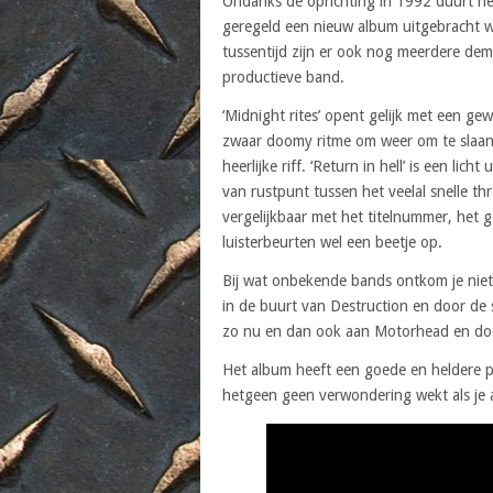
Ondanks de oprichting in 1992 duurt he
geregeld een nieuw album uitgebracht w
tussentijd zijn er ook nog meerdere dem
productieve band.
‘Midnight rites’ opent gelijk met een ge
zwaar doomy ritme om weer om te slaan i
heerlijke riff. ‘Return in hell’ is een li
van rustpunt tussen het veelal snelle t
vergelijkbaar met het titelnummer, het g
luisterbeurten wel een beetje op.
Bij wat onbekende bands ontkom je niet
in de buurt van Destruction en door de 
zo nu en dan ook aan Motorhead en doo
Het album heeft een goede en heldere p
hetgeen geen verwondering wekt als je a