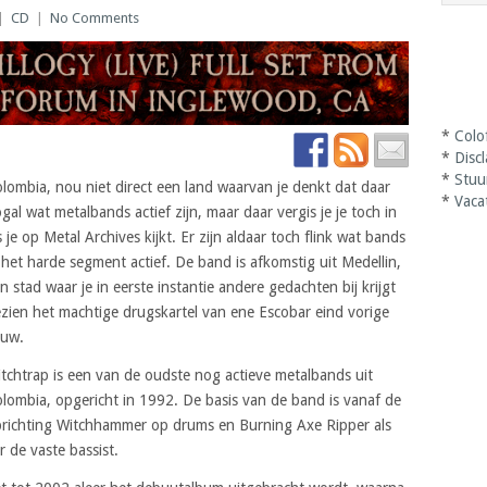
|
CD
|
No Comments
*
Colo
*
Disc
*
Stuu
lombia, nou niet direct een land waarvan je denkt dat daar
*
Vaca
gal wat metalbands actief zijn, maar daar vergis je je toch in
s je op Metal Archives kijkt. Er zijn aldaar toch flink wat bands
 het harde segment actief. De band is afkomstig uit Medellin,
n stad waar je in eerste instantie andere gedachten bij krijgt
zien het machtige drugskartel van ene Escobar eind vorige
euw.
tchtrap is een van de oudste nog actieve metalbands uit
lombia, opgericht in 1992. De basis van de band is vanaf de
richting Witchhammer op drums en Burning Axe Ripper als
r de vaste bassist.