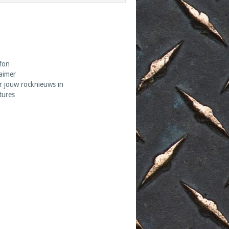
fon
laimer
r jouw rocknieuws in
tures