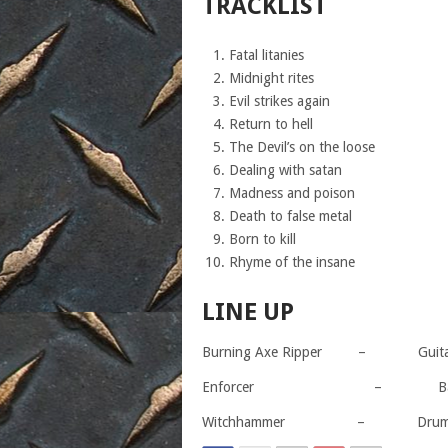
TRACKLIST
Fatal litanies
Midnight rites
Evil strikes again
Return to hell
The Devil’s on the loose
Dealing with satan
Madness and poison
Death to false metal
Born to kill
Rhyme of the insane
LINE UP
Burning Axe Ripper – Guitars
Enforcer – Ba
Witchhammer – Drum