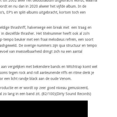
t tot 2002 aleer het debuutalbum uitgebracht wordt, waarna
ordt en nu dan in 2020 alweer het vijfde album. In de
o’s, EP’s en split-albums uitgebracht, kortom toch een
weldige thrashriff, halverwege een break met een traag en
n diezelfde thrasher. Het titelnummer heeft ook al zo’n
cht up-tempo beuker met een fraai melodieus refrein, een soort
hrashgeweld. De overige nummers zijn qua structuur en tempo
evoel van inwisselbaarheid dringt zich na een aantal
 aan vergelijken met bekendere bands en Witchtrap komt wel
soms tegen rock and roll aanleunende riffs en ritme denk je
r een licht randje black aan de oude Venom.
roductie en er wordt op zeer goed niveau gemusiceerd,
l zo lang in een band zit. (82/100)(Dirty Sound Records)