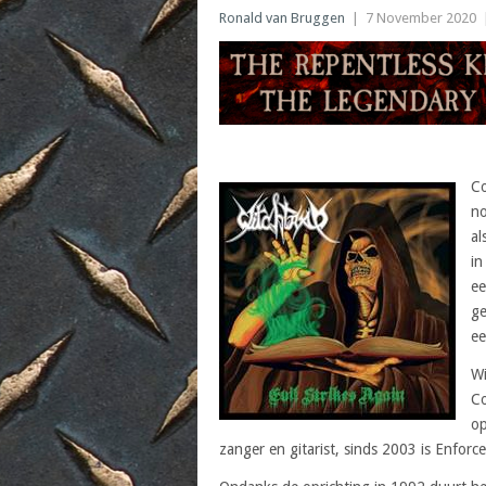
Ronald van Bruggen
|
7 November 2020
Co
no
al
in
ee
ge
e
Wi
Co
op
zanger en gitarist, sinds 2003 is Enforce