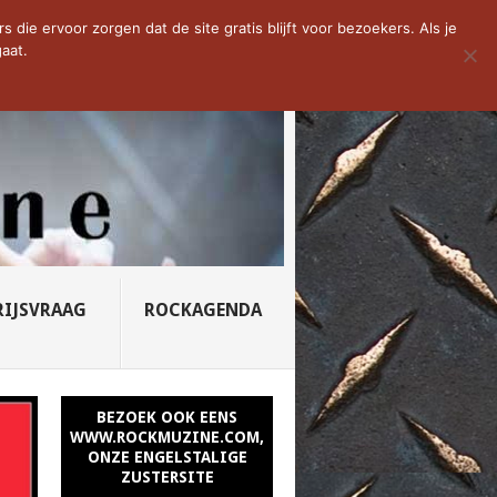
D VAN DE WEEK: SLEEPING...
die ervoor zorgen dat de site gratis blijft voor bezoekers. Als je
aat.
RIJSVRAAG
ROCKAGENDA
BEZOEK OOK EENS
WWW.ROCKMUZINE.COM,
ONZE ENGELSTALIGE
ZUSTERSITE