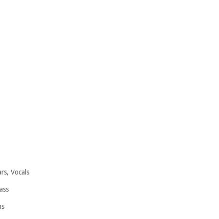
, Vocals
ss
s