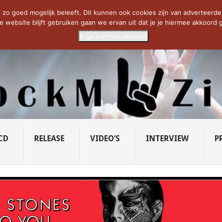
CIETY...
PRIDE OF LIONS – U...
SAVATAGE KOMT TERUG IN 0...
C
zo goed mogelijk beleeft. Dit kunnen ook cookies zijn van adverteerders 
e website blijft gebruiken gaan we ervan uit dat je je hiermee akkoord g
Ik ga hiermee akkoord
CD
RELEASE
VIDEO’S
INTERVIEW
P