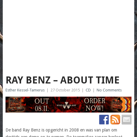
RAY BENZ – ABOUT TIME
Esther Kessel-Tamerus
|
27 October 2015
|
CD
|
No Comments
De band Ray Benz is opgericht in 2008 en was van plan om
destijds een demo op te nemen. De toenmalige zanger besloot