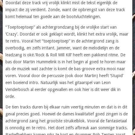
Doordat deze track vrij vrolijk klinkt mist de tekst eigenlijk de
impact die zij verdient. Zonde, want de opbrengst van deze track
komt helemaal ten goede aan de bootvluchtelingen.
“Toeptoeptoep” als achtergrondzang bij de vrolijke start van
‘Crazy’. Doordat er ook geklapt wordt, klinkt het extra vrolijk, maar
te retro. Vooral het “toeptoeptoep” in de achtergrond zang is
overbodig, en zelfs irritant. Jammer, want de melodielijn en de
leadzang is oké.‘Rock & Roll Will Kill’ heeft een pakkend ritme. De
bas door Martin Hummelink is in het begin al goed te horen maar
als de muziek wat zachter is komt de bas-groove extra mooi naar
voren. Vooral door de percussie (ook door Martin) heeft ‘Stupid’
een boeiend intro. Natuurlijk was het gitaarspel van Leon
Venderbosch al eerder opgevallen en ook hier is dit weer dik in
orde.
De tien tracks duren bij elkaar ruim veertig minuten en dat is in dit
geval precies goed. Hoewel de dames kwalitatief goed zingen is de
achtergrond zang het grootste struikelblok. Vooral de fantasietaal
is onnodig en te retro. Het doet zelfs afbreuk aan sommige tracks.
Basliefhebbers komen niks te kort en drummer Rob Tenten zorgt