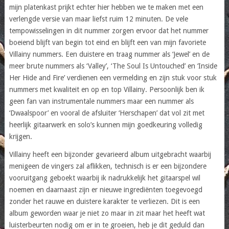
mijn platenkast prijkt echter hier hebben we te maken met een
verlengde versie van maar liefst ruim 12 minuten. De vele
tempowisselingen in dit nummer zorgen ervoor dat het nummer
boeiend blijft van begin tot eind en blijft een van mijn favoriete
Villainy nummers. Een duistere en traag nummer als ‘Jewel’ en de
meer brute nummers als ‘Valley’, ‘The Soul Is Untouched’ en ‘Inside
Her Hide and Fire’ verdienen een vermelding en zijn stuk voor stuk
nummers met kwaliteit en op en top Villainy. Persoonlijk ben ik
geen fan van instrumentale nummers maar een nummer als
‘Dwaalspoor’ en vooral de afsluiter ‘Herschapen’ dat vol zit met
heerlijk gitaarwerk en solo’s kunnen mijn goedkeuring volledig
krijgen.
Villainy heeft een bijzonder gevarieerd album uitgebracht waarbij
menigeen de vingers zal aflikken, technisch is er een bijzondere
vooruitgang geboekt waarbij ik nadrukkelijk het gitaarspel wil
noemen en daarnaast zijn er nieuwe ingrediënten toegevoegd
zonder het rauwe en duistere karakter te verliezen. Dit is een
album geworden waar je niet zo maar in zit maar het heeft wat
luisterbeurten nodig om er in te groeien, heb je dit geduld dan