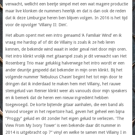
verwacht, wellicht een beetje simpel met een wat magere productie
maar live klonken de nummers heerlijk en dat is dan ook de reden
dat ik deze Limburgse heren ben blijven volgen. In 2016 is het tijd
voor de opvolger ‘Villainy II: Dim’.
Het album opent met een intro genaamd ‘A Familiair Wind’ en ik
vraag me hardop af of dit de Villainy is zoals ik ze heb leren
kennen, de bekende wind waait in ieder geval niet door mijn oren.
Het intro klinkt vrolijk met gitaarspel zoals je dit verwacht van Het
Rosenberg Trio maar gelukkig halverwege het intro wordt er een
ander deuntje gespeeld dat bekender in mijn oren klinkt. Bij het
volgende nummer ‘Nebulous Chasm’ begint het tot mijn door te
dringen dat ik inderdaad te maken hem met Villainy, het rauwe
stemgeluid van Reinier klinkt weer als vanouds door mijn speakers
en ik bemerk dat de heren een nieuw ingrediënt hebben
toegevoegd. De korte bijtende gitaar aanhalen, die een band als
Voivod vroeger in het repertoire had, geven het geheel een bijna
“Proggy” geluid en dit zonder het eigen geluid te verliezen. ‘The
View From My Ivory Tower’ is een bekende daar dit nummer in
2014 is uitgebracht op 7″ vinyl en welke te samen met Villainy I in