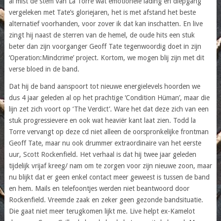
al mist de stem van La Torre wat emotionele lading en diepgang
vergeleken met Tate’s gloriejaren, het is met afstand het beste
alternatief voorhanden, voor zover ik dat kan inschatten. En live
zingt hij naast de sterren van de hemel, de oude hits een stuk
beter dan zijn voorganger Geoff Tate tegenwoordig doet in zijn
‘Operation:Mindcrime’ project. Kortom, we mogen blij zijn met dit
verse bloed in de band.
Dat hij de band aanspoort tot nieuwe energielevels hoorden we
dus 4 jaar geleden al op het prachtige ‘Condition Hüman’, maar die
lijn zet zich voort op ‘The Verdict’. Ware het dat deze zich van een
stuk progressievere en ook wat heaviër kant laat zien. Todd la
Torre vervangt op deze cd niet alleen de oorspronkelijke frontman
Geoff Tate, maar nu ook drummer extraordinaire van het eerste
uur, Scott Rockenfield. Het verhaal is dat hij twee jaar geleden
tijdelijk vrijaf kreeg/ nam om te zorgen voor zijn nieuwe zoon, maar
nu blijkt dat er geen enkel contact meer geweest is tussen de band
en hem. Mails en telefoontjes werden niet beantwoord door
Rockenfield. Vreemde zaak en zeker geen gezonde bandsituatie.
Die gaat niet meer terugkomen lijkt me. Live helpt ex-Kamelot