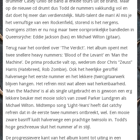
drummer Casey Grillo de band al enkele tours uit de brand. Maar
op de nieuwe cd drumt dus Todd de nummers vakkundig vol en
dat doet hij meer dan verdienstelijk. Multi-talent die man! Al mis je
het vernuftige van een Rockenfield, storend is het nergens.
Overigens zitten er nu nog maar twee oorspronkelijke bandleden in
Queensrÿche: Eddie Jackson (bas) en Michael Wilton (gitaar).
Terug naar het oordeel over ‘The Verdict’. Het album opent met
twee snellere heavy nummers: ‘Blood of the Levant’ en ‘Man the
Machine’. De prima productie valt op, wederom door Chris “Zeuss”
Harris (Hatebreed, Rob Zombie). Ook het heerlijke geroffel
halverwege het eerste nummer en het lekkere (twin)gitaarwerk
blijven hangen. Het refrein mist wat alleen wat herkenbaarheid.
‘Man the Machine’ is al als single uitgebracht en is gewoon een erg
lekkere beuker met mooie solo’s van zowel Parker Lundgren als
Michael Wilton. Midtempo song ‘Light-Years’ heeft dat catchy
refrein dat in de eerste twee nummers ontbreekt, wel. Een mooie
zware basriff luidt halverwege een prachtige twinsolo in. Todd’s
hoge geschreeuw sluit het nummer af in stijl.
De progressievere kant van het album komt tot uiting in een