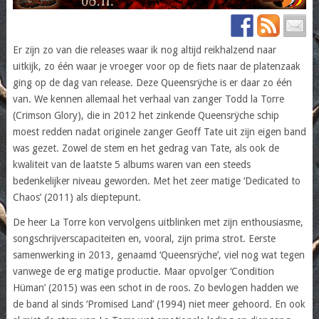
Er zijn zo van die releases waar ik nog altijd reikhalzend naar
uitkijk, zo één waar je vroeger voor op de fiets naar de platenzaak
ging op de dag van release. Deze Queensrÿche is er daar zo één
van. We kennen allemaal het verhaal van zanger Todd la Torre
(Crimson Glory), die in 2012 het zinkende Queensrÿche schip
moest redden nadat originele zanger Geoff Tate uit zijn eigen band
was gezet. Zowel de stem en het gedrag van Tate, als ook de
kwaliteit van de laatste 5 albums waren van een steeds
bedenkelijker niveau geworden. Met het zeer matige ‘Dedicated to
Chaos’ (2011) als dieptepunt.
De heer La Torre kon vervolgens uitblinken met zijn enthousiasme,
songschrijverscapaciteiten en, vooral, zijn prima strot. Eerste
samenwerking in 2013, genaamd ‘Queensrÿche’, viel nog wat tegen
vanwege de erg matige productie. Maar opvolger ‘Condition
Hüman’ (2015) was een schot in de roos. Zo bevlogen hadden we
de band al sinds ‘Promised Land’ (1994) niet meer gehoord. En ook