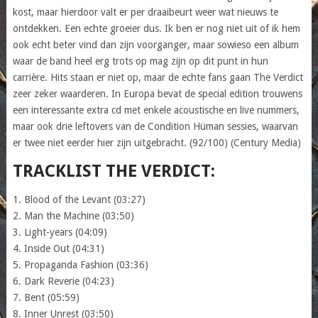
kost, maar hierdoor valt er per draaibeurt weer wat nieuws te
ontdekken. Een echte groeier dus. Ik ben er nog niet uit of ik hem
ook echt beter vind dan zijn voorganger, maar sowieso een album
waar de band heel erg trots op mag zijn op dit punt in hun
carrière. Hits staan er niet op, maar de echte fans gaan The Verdict
zeer zeker waarderen. In Europa bevat de special edition trouwens
een interessante extra cd met enkele acoustische en live nummers,
maar ook drie leftovers van de Condition Hüman sessies, waarvan
er twee niet eerder hier zijn uitgebracht. (92/100) (Century Media)
TRACKLIST THE VERDICT:
1. Blood of the Levant (03:27)
2. Man the Machine (03:50)
3. Light-years (04:09)
4. Inside Out (04:31)
5. Propaganda Fashion (03:36)
6. Dark Reverie (04:23)
7. Bent (05:59)
8. Inner Unrest (03:50)