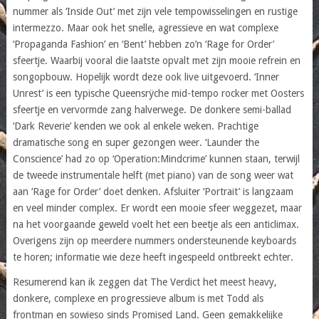
nummer als ‘Inside Out’ met zijn vele tempowisselingen en rustige
intermezzo. Maar ook het snelle, agressieve en wat complexe
‘Propaganda Fashion’ en ‘Bent’ hebben zo’n ‘Rage for Order’
sfeertje. Waarbij vooral die laatste opvalt met zijn mooie refrein en
songopbouw. Hopelijk wordt deze ook live uitgevoerd. ‘Inner
Unrest’ is een typische Queensrÿche mid-tempo rocker met Oosters
sfeertje en vervormde zang halverwege. De donkere semi-ballad
‘Dark Reverie’ kenden we ook al enkele weken. Prachtige
dramatische song en super gezongen weer. ‘Launder the
Conscience’ had zo op ‘Operation:Mindcrime’ kunnen staan, terwijl
de tweede instrumentale helft (met piano) van de song weer wat
aan ‘Rage for Order’ doet denken. Afsluiter ‘Portrait’ is langzaam
en veel minder complex. Er wordt een mooie sfeer weggezet, maar
na het voorgaande geweld voelt het een beetje als een anticlimax.
Overigens zijn op meerdere nummers ondersteunende keyboards
te horen; informatie wie deze heeft ingespeeld ontbreekt echter.
Resumerend kan ik zeggen dat The Verdict het meest heavy,
donkere, complexe en progressieve album is met Todd als
frontman en sowieso sinds Promised Land. Geen gemakkelijke