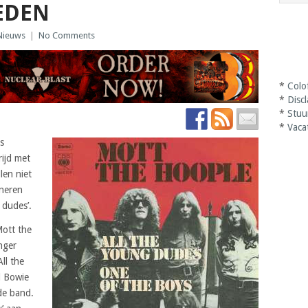
EDEN
Nieuws
|
No Comments
*
Colo
*
Disc
*
Stuu
*
Vaca
s
ijd met
len niet
nneren
 dudes’.
ott the
nger
ll the
d Bowie
de band.