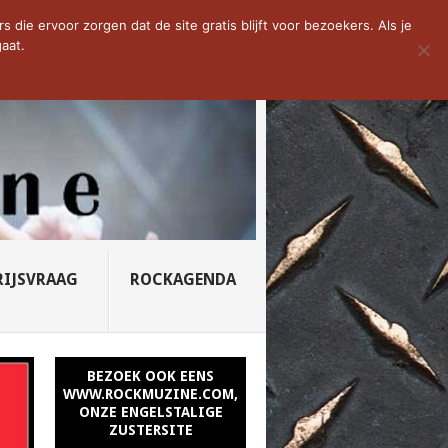
D VAN DE WEEK: SLEEPING...
die ervoor zorgen dat de site gratis blijft voor bezoekers. Als je
aat.
RIJSVRAAG
ROCKAGENDA
BEZOEK OOK EENS
WWW.ROCKMUZINE.COM,
ONZE ENGELSTALIGE
ZUSTERSITE