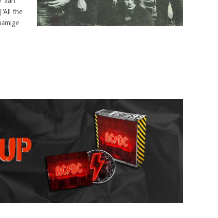
y’ aan
‘All the
knamige