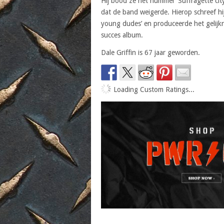
Hij bood ze het nummer ‘Suffragette cit
dat de band weigerde. Hierop schreef hij 
young dudes’ en produceerde het gelij
succes album.
Dale Griffin is 67 jaar geworden.
Loading Custom Ratings...