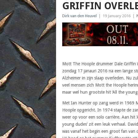
GRIFFIN OVERL
Dirk van den Heuvel
|
19 January 2016
|
Mott The Hoople drummer Dale Griffin i
zondag 17 janauri 2016 na een lange str
Alzheimer in zijn slaap overleden. Nu zul
veel mensen zich Mott the Hoople heri
maar wel hun grootste hit ‘All the young
Met Ian Hunter op zang werd in 1969 M
Hoople opgericht. In 1974 stapte de za
weer op voor een solo carrière. Aan hit ‘A
young dudes’ zit een leuk verhaal. Davi
was vanaf het begin een groot fan van 