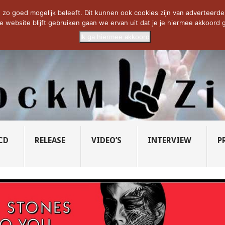
CIETY...
PRIDE OF LIONS – U...
SAVATAGE KOMT TERUG IN 0...
C
zo goed mogelijk beleeft. Dit kunnen ook cookies zijn van adverteerders 
e website blijft gebruiken gaan we ervan uit dat je je hiermee akkoord g
Ik ga hiermee akkoord
CD
RELEASE
VIDEO’S
INTERVIEW
P