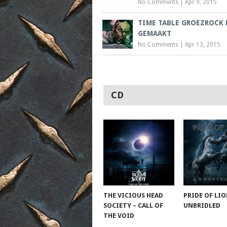
No Comments
|
Apr 9, 2015
TIME TABLE GROEZROCK
GEMAAKT
No Comments
|
Apr 13, 2015
CD
THE VICIOUS HEAD
PRIDE OF LIO
SOCIETY – CALL OF
UNBRIDLED
THE VOID