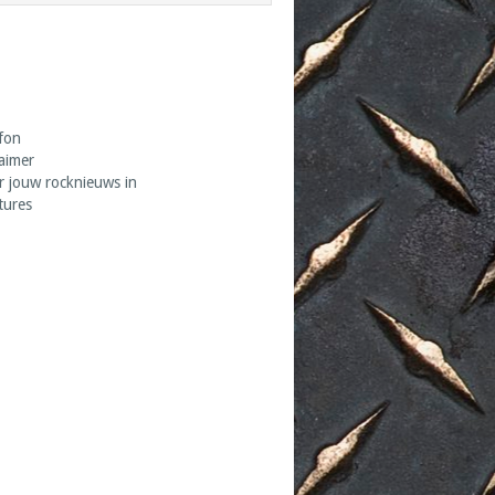
fon
laimer
r jouw rocknieuws in
tures