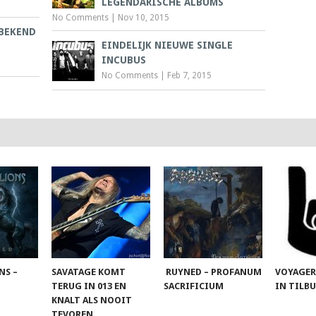
LEGENDARISCHE ALBUMS
No Comments
|
Nov 10, 2015
 BEKEND
EINDELIJK NIEUWE SINGLE
INCUBUS
No Comments
|
Feb 7, 2015
NS –
SAVATAGE KOMT
RUYNED – PROFANUM
VOYAGER
TERUG IN 013 EN
SACRIFICIUM
IN TILB
KNALT ALS NOOIT
TEVOREN