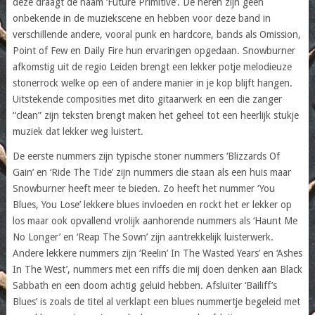
deze draagt de naam ‘Future Primitive’. De heren zijn geen
onbekende in de muziekscene en hebben voor deze band in
verschillende andere, vooral punk en hardcore, bands als Omission,
Point of Few en Daily Fire hun ervaringen opgedaan. Snowburner
afkomstig uit de regio Leiden brengt een lekker potje melodieuze
stonerrock welke op een of andere manier in je kop blijft hangen.
Uitstekende composities met dito gitaarwerk en een die zanger
“clean” zijn teksten brengt maken het geheel tot een heerlijk stukje
muziek dat lekker weg luistert.
De eerste nummers zijn typische stoner nummers ‘Blizzards Of
Gain’ en ‘Ride The Tide’ zijn nummers die staan als een huis maar
Snowburner heeft meer te bieden. Zo heeft het nummer ‘You
Blues, You Lose’ lekkere blues invloeden en rockt het er lekker op
los maar ook opvallend vrolijk aanhorende nummers als ‘Haunt Me
No Longer’ en ‘Reap The Sown’ zijn aantrekkelijk luisterwerk.
Andere lekkere nummers zijn ‘Reelin’ In The Wasted Years’ en ‘Ashes
In The West’, nummers met een riffs die mij doen denken aan Black
Sabbath en een doom achtig geluid hebben. Afsluiter ‘Bailiff’s
Blues’ is zoals de titel al verklapt een blues nummertje begeleid met